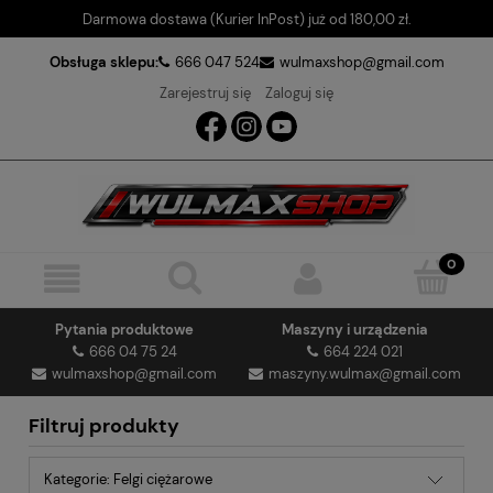
Darmowa dostawa (Kurier InPost) już od 180,00 zł.
Obsługa sklepu:
666 047 524
wulmaxshop@gmail.com
Zarejestruj się
Zaloguj się
Pytania produktowe
Maszyny i urządzenia
666 04 75 24
664 224 021
wulmaxshop@gmail.com
maszyny.wulmax@gmail.com
Filtruj produkty
Kategorie: Felgi ciężarowe