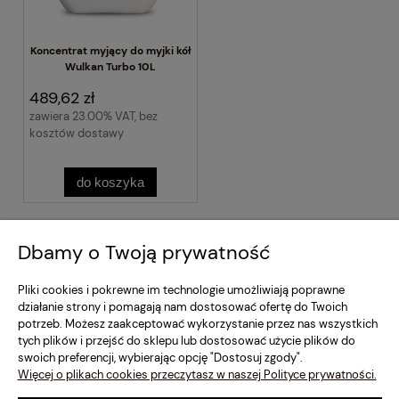
Koncentrat myjący do myjki kół
Wulkan Turbo 10L
489,62 zł
zawiera 23.00% VAT, bez
kosztów dostawy
do koszyka
Regulamin Sklepu
Dbamy o Twoją prywatność
Moje konto
Pliki cookies i pokrewne im technologie umożliwiają poprawne
działanie strony i pomagają nam dostosować ofertę do Twoich
potrzeb. Możesz zaakceptować wykorzystanie przez nas wszystkich
Dostawa i Płatność
tych plików i przejść do sklepu lub dostosować użycie plików do
swoich preferencji, wybierając opcję "Dostosuj zgody".
Szybki Kontakt
Więcej o plikach cookies przeczytasz w naszej Polityce prywatności.