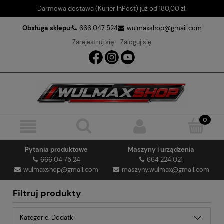
Darmowa dostawa (Kurier InPost) już od 180,00 zł.
Obsługa sklepu:
666 047 524
wulmaxshop@gmail.com
Zarejestruj się
Zaloguj się
Pytania produktowe
Maszyny i urządzenia
666 04 75 24
664 224 021
wulmaxshop@gmail.com
maszyny.wulmax@gmail.com
Filtruj produkty
Kategorie: Dodatki