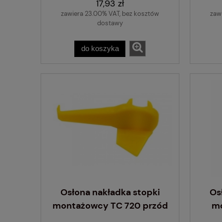
17,93 zł
zawiera 23.00% VAT, bez kosztów
zaw
dostawy
do koszyka
Osłona nakładka stopki
Os
montażowcy TC 720 przód
m