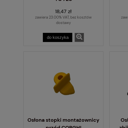
18,47 zł
zawiera 23.00% VAT, bez kosztów
zaw
dostawy
do koszyka
Osłona stopki montażownicy
Os
przód CORGHI
zbi