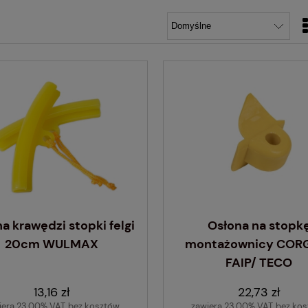
a krawędzi stopki felgi
Osłona na stopk
20cm WULMAX
montażownicy CORG
FAIP/ TECO
13,16 zł
22,73 zł
iera 23.00% VAT, bez kosztów
zawiera 23.00% VAT, bez ko