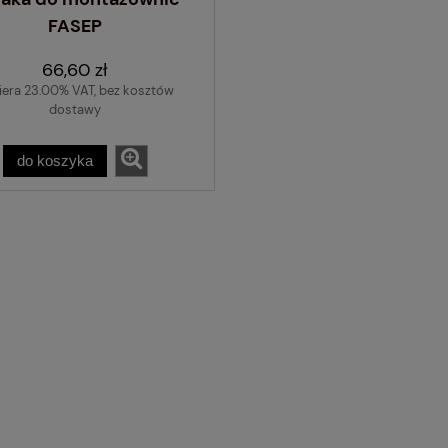
FASEP
66,60 zł
iera 23.00% VAT, bez kosztów
dostawy
do koszyka
Pistolet do pompow
SILVER ADLE
38,93 zł
do koszyka