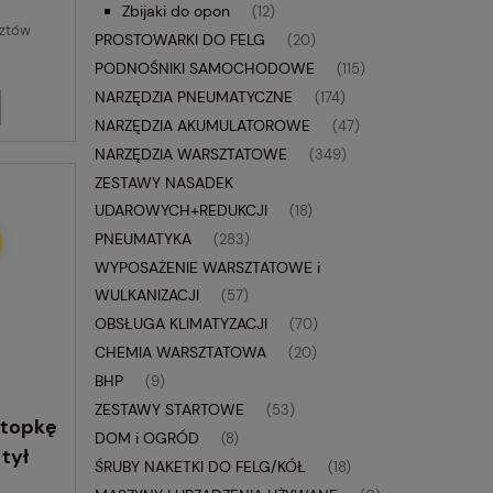
Zbijaki do opon
(12)
sztów
PROSTOWARKI DO FELG
(20)
PODNOŚNIKI SAMOCHODOWE
(115)
NARZĘDZIA PNEUMATYCZNE
(174)
NARZĘDZIA AKUMULATOROWE
(47)
NARZĘDZIA WARSZTATOWE
(349)
ZESTAWY NASADEK
UDAROWYCH+REDUKCJI
(18)
PNEUMATYKA
(283)
WYPOSAŻENIE WARSZTATOWE i
WULKANIZACJI
(57)
OBSŁUGA KLIMATYZACJI
(70)
CHEMIA WARSZTATOWA
(20)
BHP
(9)
ZESTAWY STARTOWE
(53)
stopkę
DOM i OGRÓD
(8)
tył
ŚRUBY NAKETKI DO FELG/KÓŁ
(18)