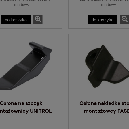
dostawy
dostawy
do koszyka
do koszyka
Osłona na szczęki
Osłona nakładka st
ntażownicy UNITROL
montażowcy FAS