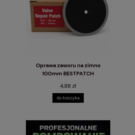
ania kół
Oprawa zaworu na zimno
Wtyk szy
R
100mm BESTPATCH
wąż 
4,88 zł
do koszyka