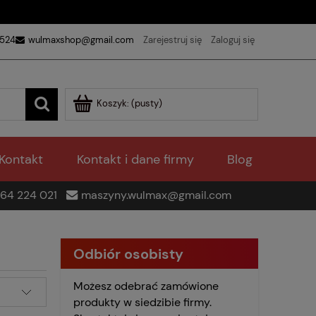
 524
wulmaxshop@gmail.com
Zarejestruj się
Zaloguj się
Koszyk:
(pusty)
Kontakt
Kontakt i dane firmy
Blog
64 224 021
maszyny.wulmax@gmail.com
Odbiór osobisty
Możesz odebrać zamówione
produkty w siedzibie firmy.