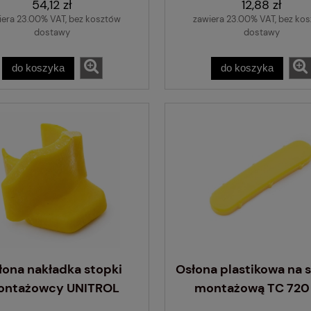
54,12 zł
12,88 zł
iera 23.00% VAT, bez kosztów
zawiera 23.00% VAT, bez ko
dostawy
dostawy
do koszyka
do koszyka
łona nakładka stopki
Osłona plastikowa na 
ontażowcy UNITROL
montażową TC 720 