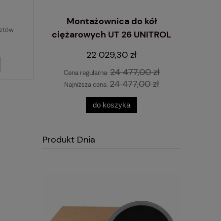
Montażownica do kół
sztów
ciężarowych UT 26 UNITROL
wyrzynarka
Inflator
 STANDARD
10 L
22 029,30 zł
24 477,00 zł
Cena regularna:
24 477,00 zł
Najniższa cena:
do koszyka
Produkt Dnia