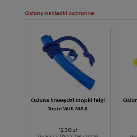
Osłony nakładki ochronne
Osłona krawędzi stopki felgi
Osłon
15cm WULMAX
12,30 zł
zawiera 23.00% VAT, bez kosztów
zaw