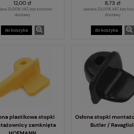
12,00 zł
8,73 zł
iera 23.00% VAT, bez kosztów
zawiera 23.00% VAT, bez ko
dostawy
dostawy
do koszyka
do koszyka
ona plastikowa stopki
Osłona stopki montaż
tażownicy zamknięta
Butler / Ravagliol
HOFMANN