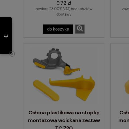
9,72 zł
zawiera 23.00% VAT, bez kosztów
zaw
dostawy
do koszyka
Osłona plastikowa na stopkę
Osł
montażową wciskana zestaw
mon
TC 720