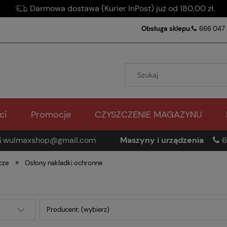
Darmowa dostawa (Kurier InPost) już od 180,00 zł.
Obsługa sklepu:
666 047
ci
Promocje
CZYSZCZENIE MAGAZYNU
wulmaxshop@gmail.com
Maszyny i urządzenia
6
»
cze
Osłony nakładki ochronne
Producent: (wybierz)