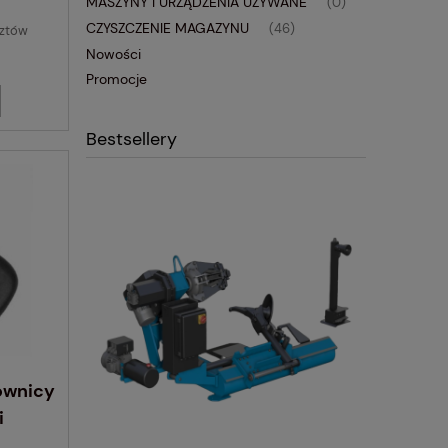
MASZYNY I URZĄDZENIA UŻYWANE
(0)
CZYSZCZENIE MAGAZYNU
(46)
sztów
Nowości
Promocje
Bestsellery
ownicy
i