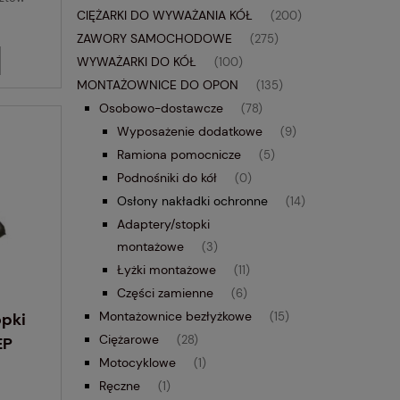
CIĘŻARKI DO WYWAŻANIA KÓŁ
(200)
ZAWORY SAMOCHODOWE
(275)
WYWAŻARKI DO KÓŁ
(100)
MONTAŻOWNICE DO OPON
(135)
Osobowo-dostawcze
(78)
Wyposażenie dodatkowe
(9)
Ramiona pomocnicze
(5)
Podnośniki do kół
(0)
Osłony nakładki ochronne
(14)
Adaptery/stopki
montażowe
(3)
Łyżki montażowe
(11)
Części zamienne
(6)
Montażownice bezłyżkowe
opki
(15)
Ciężarowe
EP
(28)
Motocyklowe
(1)
Ręczne
(1)