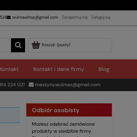
 524
wulmaxshop@gmail.com
Zarejestruj się
Zaloguj się
Koszyk:
(pusty)
Kontakt
Kontakt i dane firmy
Blog
64 224 021
maszyny.wulmax@gmail.com
Odbiór osobisty
Możesz odebrać zamówione
produkty w siedzibie firmy.