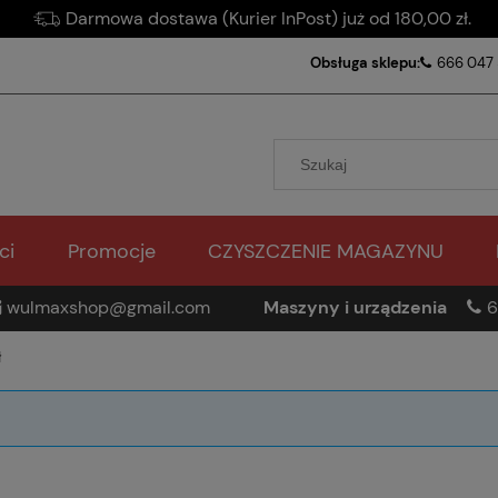
Darmowa dostawa (Kurier InPost) już od 180,00 zł.
Obsługa sklepu:
666 047
ci
Promocje
CZYSZCZENIE MAGAZYNU
wulmaxshop@gmail.com
Maszyny i urządzenia
6
ł