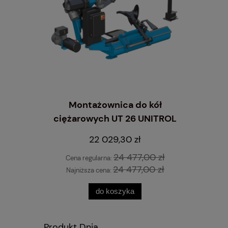
Montażownica do kół
ciężarowych UT 26 UNITROL
wyrzynarka
Inflator
 STANDARD
10 L
22 029,30 zł
24 477,00 zł
Cena regularna:
24 477,00 zł
Najniższa cena:
do koszyka
Produkt Dnia