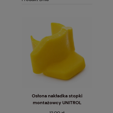
montażu
Osłona nakładka stopki
Dy
ych
montażowcy UNITROL
przedmu
12,00 zł