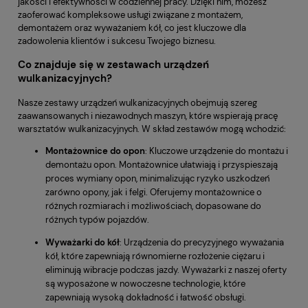
jakości i efektywności w codziennej pracy. Dzięki nim, możesz
zaoferować kompleksowe usługi związane z montażem,
demontażem oraz wyważaniem kół, co jest kluczowe dla
zadowolenia klientów i sukcesu Twojego biznesu.
Co znajduje się w zestawach urządzeń
wulkanizacyjnych?
Nasze zestawy urządzeń wulkanizacyjnych obejmują szereg
zaawansowanych i niezawodnych maszyn, które wspierają pracę
warsztatów wulkanizacyjnych. W skład zestawów mogą wchodzić:
Montażownice do opon
: Kluczowe urządzenie do montażu i
demontażu opon. Montażownice ułatwiają i przyspieszają
proces wymiany opon, minimalizując ryzyko uszkodzeń
zarówno opony, jak i felgi. Oferujemy montażownice o
różnych rozmiarach i możliwościach, dopasowane do
różnych typów pojazdów.
Wyważarki do kół
: Urządzenia do precyzyjnego wyważania
kół, które zapewniają równomierne rozłożenie ciężaru i
eliminują wibracje podczas jazdy. Wyważarki z naszej oferty
są wyposażone w nowoczesne technologie, które
zapewniają wysoką dokładność i łatwość obsługi.