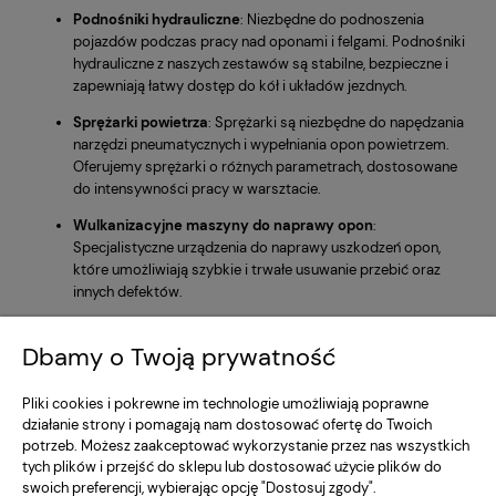
Podnośniki hydrauliczne
: Niezbędne do podnoszenia
pojazdów podczas pracy nad oponami i felgami. Podnośniki
hydrauliczne z naszych zestawów są stabilne, bezpieczne i
zapewniają łatwy dostęp do kół i układów jezdnych.
Sprężarki powietrza
: Sprężarki są niezbędne do napędzania
narzędzi pneumatycznych i wypełniania opon powietrzem.
Oferujemy sprężarki o różnych parametrach, dostosowane
do intensywności pracy w warsztacie.
Wulkanizacyjne maszyny do naprawy opon
:
Specjalistyczne urządzenia do naprawy uszkodzeń opon,
które umożliwiają szybkie i trwałe usuwanie przebić oraz
innych defektów.
Regulamin Sklepu
Dbamy o Twoją prywatność
Moje konto
Pliki cookies i pokrewne im technologie umożliwiają poprawne
działanie strony i pomagają nam dostosować ofertę do Twoich
potrzeb. Możesz zaakceptować wykorzystanie przez nas wszystkich
Dostawa i Płatność
tych plików i przejść do sklepu lub dostosować użycie plików do
swoich preferencji, wybierając opcję "Dostosuj zgody".