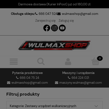
Darmowa dostawa (Kurier InPost) już od 180,00 zł.
Obsługa sklepu:
666 047 524
wulmaxshop@gmail.com
Zarejestruj się
Zaloguj się
Pytania produktowe
Maszyny i urządzenia
666 04 75 24
664 224 021
wulmaxshop@gmail.com
maszyny.wulmax@gmail.com
Filtruj produkty
Kategorie: Zestawy urządzeń wulkanizacyjnych