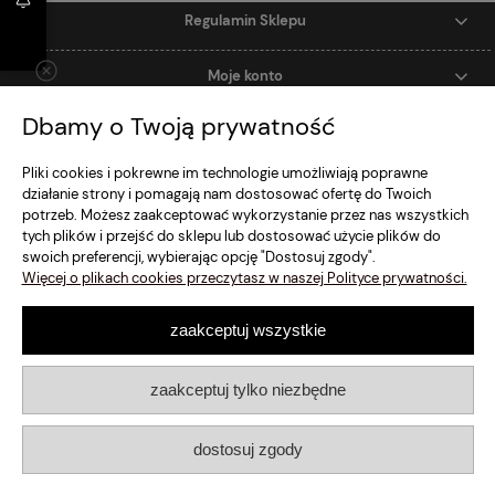
Regulamin Sklepu
Moje konto
Dbamy o Twoją prywatność
Dostawa i Płatność
Pliki cookies i pokrewne im technologie umożliwiają poprawne
Szybki Kontakt
działanie strony i pomagają nam dostosować ofertę do Twoich
potrzeb. Możesz zaakceptować wykorzystanie przez nas wszystkich
tych plików i przejść do sklepu lub dostosować użycie plików do
pokaż pełną wersję strony
swoich preferencji, wybierając opcję "Dostosuj zgody".
Więcej o plikach cookies przeczytasz w naszej Polityce prywatności.
Sklep internetowy Shoper.pl
zaakceptuj wszystkie
zaakceptuj tylko niezbędne
dostosuj zgody