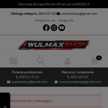
Darmowa dostawa (Kurier InPost) już od 180,00 zł.
Obsługa sklepu:
666 047 524
wulmaxshop@gmail.com
Zarejestruj się
Zaloguj się
Pytania produktowe
Maszyny i urządzenia
666 04 75 24
664 224 021
wulmaxshop@gmail.com
maszyny.wulmax@gmail.com
Ten produkt jest niedostępny.