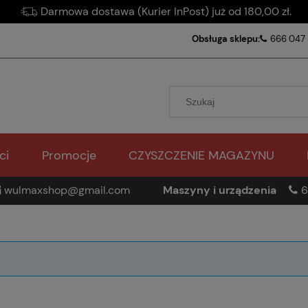
Darmowa dostawa (Kurier InPost) już od 180,00 zł.
Obsługa sklepu:
666 047
ci
Promocje
CZYSZCZENIE MAGAZYNU
wulmaxshop@gmail.com
Maszyny i urządzenia
6