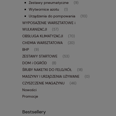
Zestawy pneumatyczne
(9)
Wytwornice azotu
(1)
Urządzenia do pompowania
(113)
WYPOSAŻENIE WARSZTATOWE i
WULKANIZACJI
(57)
OBSŁUGA KLIMATYZACJI
(70)
CHEMIA WARSZTATOWA
(20)
BHP
(9)
ZESTAWY STARTOWE
(53)
DOM i OGRÓD
(8)
ŚRUBY NAKETKI DO FELG/KÓŁ
(18)
MASZYNY I URZĄDZENIA UŻYWANE
(0)
CZYSZCZENIE MAGAZYNU
(46)
Nowości
Promocje
Bestsellery