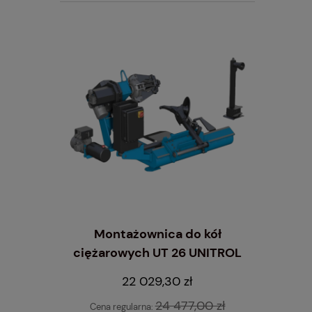
Montażownica do kół
ciężarowych UT 26 UNITROL
wyrzynarka
Inflator
 STANDARD
10 L
22 029,30 zł
24 477,00 zł
Cena regularna: