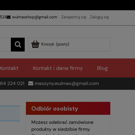
 524
wulmaxshop@gmail.com
Zarejestruj się
Zaloguj się
Koszyk:
(pusty)
Kontakt
Kontakt i dane firmy
Blog
64 224 021
maszyny.wulmax@gmail.com
Odbiór osobisty
Możesz odebrać zamówione
produkty w siedzibie firmy.