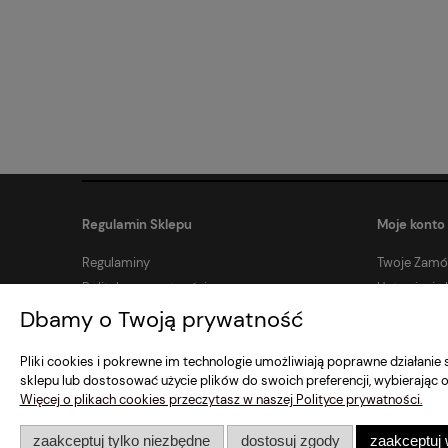
Regulamin Sklepu
Moje konto
Regulaminy
Twoje Zamó
Polityka prywatności
Ustawienia 
Zwroty i reklamacje
Dbamy o Twoją prywatność
Pliki cookies i pokrewne im technologie umożliwiają poprawne działani
sklepu lub dostosować użycie plików do swoich preferencji, wybierając o
Więcej o plikach cookies przeczytasz w naszej Polityce prywatności.
zaakceptuj tylko niezbędne
dostosuj zgody
zaakceptuj 