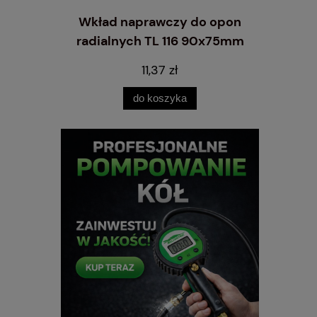
do opon
Wkład naprawczy do opon
Uszczeln
90x75mm
radialnych TL 116 90x75mm
175g-2
ztuka
PRMIUM TIPTOP - 1 sztuka
11,37 zł
do koszyka