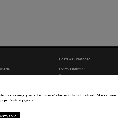
Dostawa i Płatność
wienia
Formy Płatności
Konta
Wygodne zwroty
Płatości Ratalne
Czas i koszty dostawy
e strony i pomagają nam dostosować ofertę do Twoich potrzeb. Możesz zaakc
Sklep internetowy Shoper.pl
pcję "Dostosuj zgody".
wszystkie