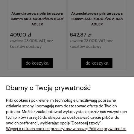
Akumulatorowa piła tarczowa
Akumulatorowa piła tarczowa
165mm AKU-5000P/20V BODY
165mm AKU-5000P/20V-4Ah
ADLER
ADLER
409,10 zł
642,87 zł
zawiera 23.00% VAT, bez
zawiera 23.00% VAT, bez
kosztów dostawy
kosztów dostawy
do koszyka
do koszyka
Regulamin Sklepu
Dbamy o Twoją prywatność
Moje konto
Pliki cookies i pokrewne im technologie umożliwiają poprawne
działanie strony i pomagają nam dostosować ofertę do Twoich
potrzeb. Możesz zaakceptować wykorzystanie przez nas wszystkich
Dostawa i Płatność
tych plików i przejść do sklepu lub dostosować użycie plików do
swoich preferencji, wybierając opcję "Dostosuj zgody".
Szybki Kontakt
Więcej o plikach cookies przeczytasz w naszej Polityce prywatności.