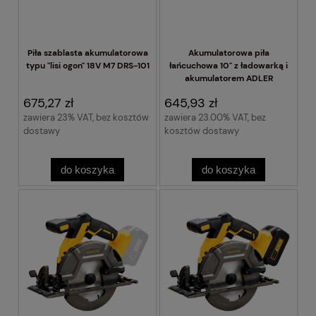
Piła szablasta akumulatorowa
Akumulatorowa piła
typu "lisi ogon" 18V M7 DRS-101
łańcuchowa 10" z ładowarką i
akumulatorem ADLER
675,27 zł
645,93 zł
zawiera 23% VAT, bez kosztów
zawiera 23.00% VAT, bez
dostawy
kosztów dostawy
do koszyka
do koszyka