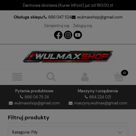
Darmowa dostawa (Kurier InPost) już od 180,00 zł.
Obsługa sklepu:
666 047 524
wulmaxshop@gmail.com
Zarejestruj się
Zaloguj się
Pytania produktowe
Maszyny i urządzenia
666 04 75 24
664 224 021
wulmaxshop@gmail.com
maszyny.wulmax@gmail.com
Filtruj produkty
Kategorie: Piły