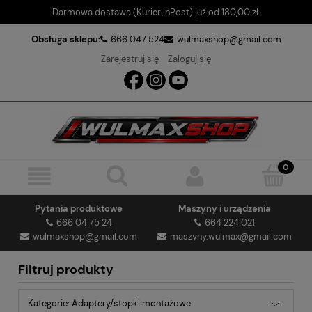
Darmowa dostawa (Kurier InPost) już od 180,00 zł.
Obsługa sklepu:
666 047 524
wulmaxshop@gmail.com
Zarejestruj się
Zaloguj się
Pytania produktowe
Maszyny i urządzenia
666 04 75 24
664 224 021
wulmaxshop@gmail.com
maszyny.wulmax@gmail.com
Filtruj produkty
Kategorie: Adaptery/stopki montażowe