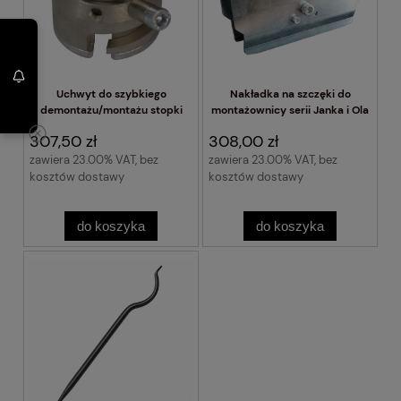
Uchwyt do szybkiego
Nakładka na szczęki do
demontażu/montażu stopki
montażownicy serii Janka i Ola
307,50 zł
308,00 zł
zawiera 23.00% VAT, bez
zawiera 23.00% VAT, bez
kosztów dostawy
kosztów dostawy
do koszyka
do koszyka