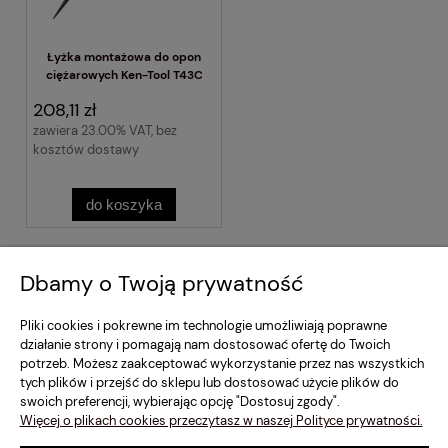
Łyżka montażowa do opon
ciężarowych Ken-Tool T43C
208,11 zł
zawiera 23.00% VAT, bez
kosztów dostawy
do koszyka
Regulamin Sklepu
Dbamy o Twoją prywatność
Moje konto
Pliki cookies i pokrewne im technologie umożliwiają poprawne
działanie strony i pomagają nam dostosować ofertę do Twoich
potrzeb. Możesz zaakceptować wykorzystanie przez nas wszystkich
Dostawa i Płatność
tych plików i przejść do sklepu lub dostosować użycie plików do
swoich preferencji, wybierając opcję "Dostosuj zgody".
Szybki Kontakt
Więcej o plikach cookies przeczytasz w naszej Polityce prywatności.