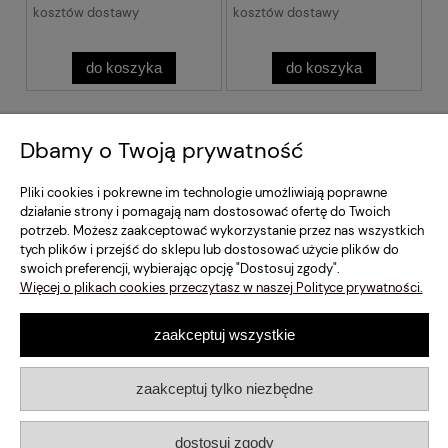
kosztów dostawy
kosztów dostawy
do koszyka
do koszyka
Regulamin Sklepu
Dbamy o Twoją prywatność
Moje konto
Pliki cookies i pokrewne im technologie umożliwiają poprawne
działanie strony i pomagają nam dostosować ofertę do Twoich
potrzeb. Możesz zaakceptować wykorzystanie przez nas wszystkich
Dostawa i Płatność
tych plików i przejść do sklepu lub dostosować użycie plików do
swoich preferencji, wybierając opcję "Dostosuj zgody".
Szybki Kontakt
Więcej o plikach cookies przeczytasz w naszej Polityce prywatności.
zaakceptuj wszystkie
pokaż pełną wersję strony
Sklep internetowy Shoper.pl
zaakceptuj tylko niezbędne
dostosuj zgody