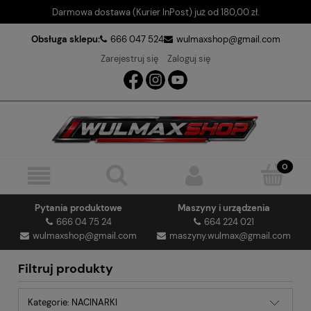
Darmowa dostawa (Kurier InPost) już od 180,00 zł.
Obsługa sklepu:
666 047 524
wulmaxshop@gmail.com
Zarejestruj się
Zaloguj się
Pytania produktowe
Maszyny i urządzenia
666 04 75 24
664 224 021
wulmaxshop@gmail.com
maszyny.wulmax@gmail.com
Filtruj produkty
Kategorie: NACINARKI