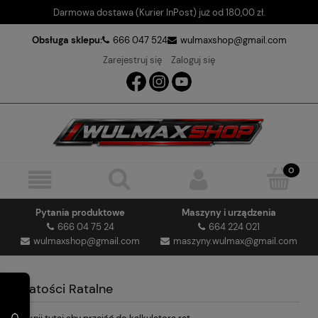
Darmowa dostawa (Kurier InPost) już od 180,00 zł.
Obsługa sklepu:
666 047 524
wulmaxshop@gmail.com
Zarejestruj się
Zaloguj się
Pytania produktowe
Maszyny i urządzenia
666 04 75 24
664 224 021
wulmaxshop@gmail.com
maszyny.wulmax@gmail.com
Płatości Ratalne