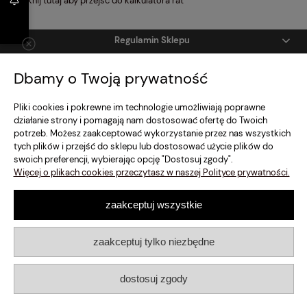
Kliknij tutaj aby przejść do kalkulatora rat
Regulamin Sklepu
Dbamy o Twoją prywatność
Moje konto
Pliki cookies i pokrewne im technologie umożliwiają poprawne
Dostawa i Płatność
działanie strony i pomagają nam dostosować ofertę do Twoich
potrzeb. Możesz zaakceptować wykorzystanie przez nas wszystkich
Szybki Kontakt
tych plików i przejść do sklepu lub dostosować użycie plików do
swoich preferencji, wybierając opcję "Dostosuj zgody".
Więcej o plikach cookies przeczytasz w naszej Polityce prywatności.
pokaż pełną wersję strony
Sklep internetowy Shoper.pl
zaakceptuj wszystkie
zaakceptuj tylko niezbędne
dostosuj zgody