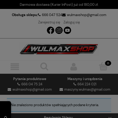
Darmowa dostawa (Kurier InPost) już od 180,00 zł.
Obsługa sklepu:
666 047 524
wulmaxshop@gmail.com
Zarejestruj się
Zaloguj się
Pytania produktowe
Maszyny i urządzenia
666 04 75 24
664 224 021
wulmaxshop@gmail.com
maszyny.wulmax@gmail.com
Nie znaleziono produktów spełniających podane kryteria.
Regulamin Sklepu