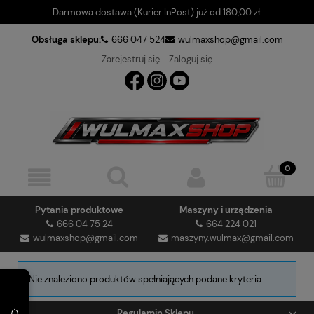
Darmowa dostawa (Kurier InPost) już od 180,00 zł.
Obsługa sklepu:
666 047 524
wulmaxshop@gmail.com
Zarejestruj się
Zaloguj się
Pytania produktowe
Maszyny i urządzenia
666 04 75 24
664 224 021
wulmaxshop@gmail.com
maszyny.wulmax@gmail.com
Nie znaleziono produktów spełniających podane kryteria.
Regulamin Sklepu