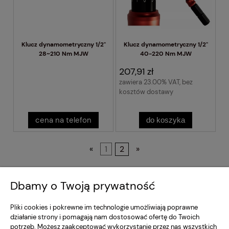
Klucz dynamometryczny 1/2"
Klucz dynamometryczny 1/2"
28~210 Nm MJW
40-220 Nm MJW
207,91 zł
zawiera 23.00% VAT, bez
kosztów dostawy
cena na telefon
do koszyka
«
1
2
»
Regulamin Sklepu
Dbamy o Twoją prywatność
Moje konto
Pliki cookies i pokrewne im technologie umożliwiają poprawne
działanie strony i pomagają nam dostosować ofertę do Twoich
potrzeb. Możesz zaakceptować wykorzystanie przez nas wszystkich
Dostawa i Płatność