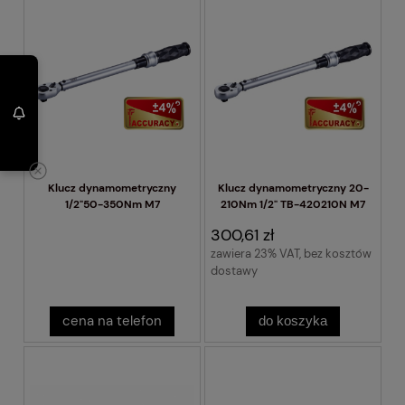
Klucz dynamometryczny
Klucz dynamometryczny 20-
1/2"50-350Nm M7
210Nm 1/2" TB-420210N M7
300,61 zł
zawiera 23% VAT, bez kosztów
dostawy
cena na telefon
do koszyka