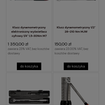
Klucz dynamometryczny
Klucz dynamometryczny 1/2"
elektroniczny wyświetlacz
28~210 Nm MJW
cyfrowy 1/4" 1,5-30Nm M7
1 350,00 zł
150,00 zł
zawiera 23% VAT, bez kosztów
zawiera 23.00% VAT, bez
dostawy
kosztów dostawy
do koszyka
do koszyka