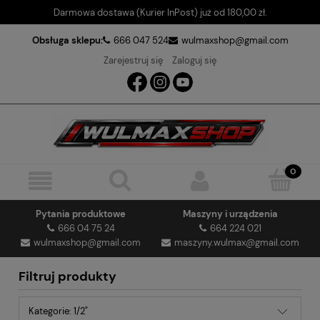
Darmowa dostawa (Kurier InPost) już od 180,00 zł.
Obsługa sklepu:
666 047 524
wulmaxshop@gmail.com
Zarejestruj się
Zaloguj się
Pytania produktowe
Maszyny i urządzenia
666 04 75 24
664 224 021
wulmaxshop@gmail.com
maszyny.wulmax@gmail.com
Filtruj produkty
Kategorie: 1/2"