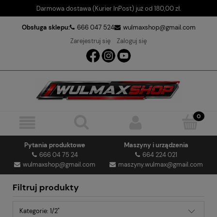
Darmowa dostawa (Kurier InPost) już od 180,00 zł.
Obsługa sklepu:
666 047 524
wulmaxshop@gmail.com
Zarejestruj się
Zaloguj się
Pytania produktowe
Maszyny i urządzenia
666 04 75 24
664 224 021
wulmaxshop@gmail.com
maszyny.wulmax@gmail.com
Filtruj produkty
Kategorie: 1/2"