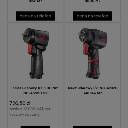
4231 M7
4600 M7
cena na telefon
cena na telefon
Klucz udarowy 1/2" 900 Nm
Klucz udarowy 1/2" NC-4232Q
NC-4650H M7
746 Nm M7
726,56 zł
zawiera 23.00% VAT, bez
kosztów dostawy