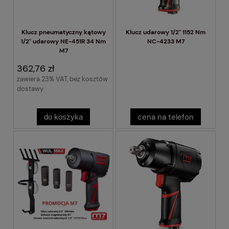
Klucz pneumatyczny kątowy
Klucz udarowy 1/2" 1152 Nm
1/2" udarowy NE-451R 34 Nm
NC-4233 M7
M7
362,76 zł
zawiera 23% VAT, bez kosztów
dostawy
cena na telefon
do koszyka