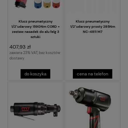
Klucz pneumatyczny
Klucz pneumatyczny
1/2"udarowy 1590Nm CORD +
1/2"udarowy prosty 285Nm
zestaw nasadek do alu felg 3
NC-4811 M7
sztuki
407,93 zł
zawiera 23% VAT, bez kosztów
dostawy
cena na telefon
do koszyka