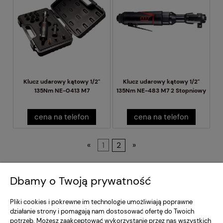
Klucz udarowy kątowy 1/2"
Klucz udarowy kątowy 1/2"
135Nm NE-0413 M7
135Nm NE-483 M7 2 Stopniowy
cena na telefon
cena na telefon
«
1
2
»
Regulamin Sklepu
Dbamy o Twoją prywatność
Moje konto
Pliki cookies i pokrewne im technologie umożliwiają poprawne
działanie strony i pomagają nam dostosować ofertę do Twoich
potrzeb. Możesz zaakceptować wykorzystanie przez nas wszystkich
Dostawa i Płatność