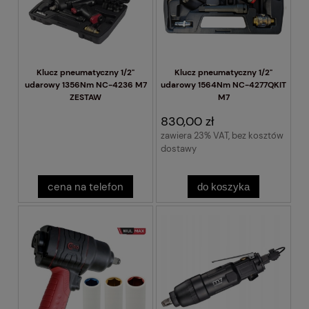
Klucz pneumatyczny 1/2"
Klucz pneumatyczny 1/2"
udarowy 1356Nm NC-4236 M7
udarowy 1564Nm NC-4277QKIT
ZESTAW
M7
830,00 zł
zawiera 23% VAT, bez kosztów
dostawy
cena na telefon
do koszyka