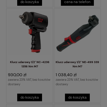
cena na telefon
do koszyka
Klucz udarowy 1/2" NC-4236
Klucz udarowy 1/2" NE-499 339
1356 Nm M7
Nm M7
930,00 zł
1 038,40 zł
zawiera 23% VAT, bez kosztów
zawiera 23% VAT, bez kosztów
dostawy
dostawy
do koszyka
do koszyka