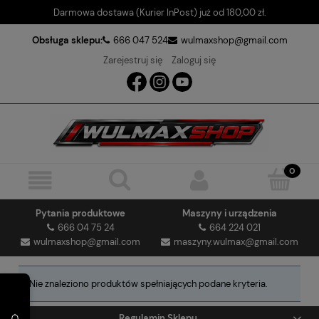
Darmowa dostawa (Kurier InPost) już od 180,00 zł.
Obsługa sklepu:
666 047 524
wulmaxshop@gmail.com
Zarejestruj się
Zaloguj się
Pytania produktowe
Maszyny i urządzenia
666 04 75 24
664 224 021
wulmaxshop@gmail.com
maszyny.wulmax@gmail.com
Nie znaleziono produktów spełniających podane kryteria.
Regulamin Sklepu