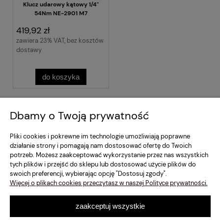
Klucz udarowy kątowy 1/4"
54Nm NE-2901 M7
419,92 zł
zawiera 23% VAT, bez kosztów
dostawy
do koszyka
Regulamin Sklepu
Dbamy o Twoją prywatność
Moje konto
Pliki cookies i pokrewne im technologie umożliwiają poprawne
działanie strony i pomagają nam dostosować ofertę do Twoich
potrzeb. Możesz zaakceptować wykorzystanie przez nas wszystkich
Dostawa i Płatność
tych plików i przejść do sklepu lub dostosować użycie plików do
swoich preferencji, wybierając opcję "Dostosuj zgody".
Szybki Kontakt
Więcej o plikach cookies przeczytasz w naszej Polityce prywatności.
zaakceptuj wszystkie
pokaż pełną wersję strony