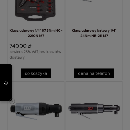
Klucz udarowy 1/4" 67.8Nm NC-
Klucz udarowy kątowy 1/4"
2210N M7
24Nm NE-211 M7
740,00 zł
zawiera 23% VAT, bez kosztów
dostawy
cena na telefon
do koszyka