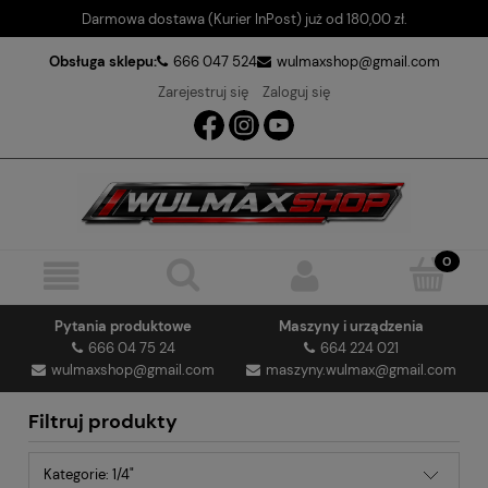
Darmowa dostawa (Kurier InPost) już od 180,00 zł.
Obsługa sklepu:
666 047 524
wulmaxshop@gmail.com
Zarejestruj się
Zaloguj się
Pytania produktowe
Maszyny i urządzenia
666 04 75 24
664 224 021
wulmaxshop@gmail.com
maszyny.wulmax@gmail.com
Filtruj produkty
Kategorie: 1/4"