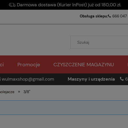
Darmowa dostawa (Kurier InPost) już od 180,00 zł.
Obsługa sklepu:
666 047
ci
Promocje
CZYSZCZENIE MAGAZYNU
wulmaxshop@gmail.com
Maszyny i urządzenia
6
»
olejacze
3/8"