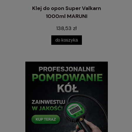
2" długa
Klej do opon Super Valkarn
Kreda d
1000ml MARUNI
138,53 zł
do koszyka
pow