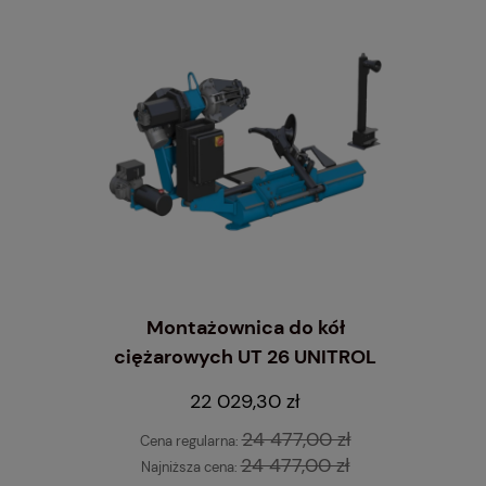
Montażownica do kół
ciężarowych UT 26 UNITROL
wyrzynarka
Inflator
 STANDARD
10 L
22 029,30 zł
24 477,00 zł
Cena regularna:
24 477,00 zł
Najniższa cena: