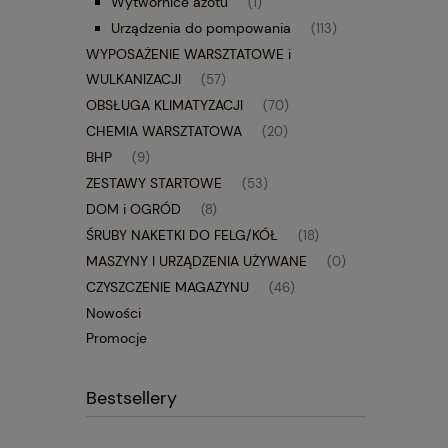
Wytwornice azotu
(1)
Urządzenia do pompowania
(113)
WYPOSAŻENIE WARSZTATOWE i
WULKANIZACJI
(57)
OBSŁUGA KLIMATYZACJI
(70)
CHEMIA WARSZTATOWA
(20)
BHP
(9)
ZESTAWY STARTOWE
(53)
DOM i OGRÓD
(8)
ŚRUBY NAKETKI DO FELG/KÓŁ
(18)
MASZYNY I URZĄDZENIA UŻYWANE
(0)
CZYSZCZENIE MAGAZYNU
(46)
Nowości
Promocje
Bestsellery