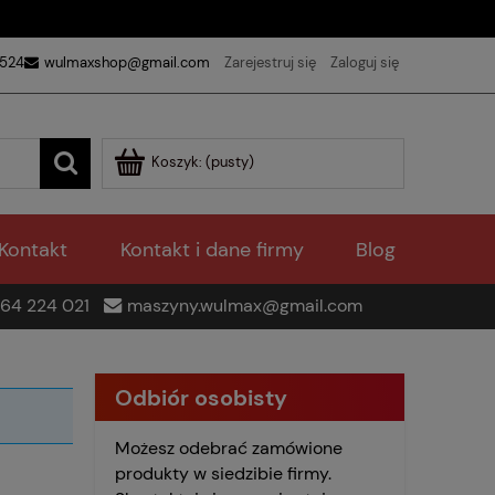
 524
wulmaxshop@gmail.com
Zarejestruj się
Zaloguj się
Koszyk:
(pusty)
Kontakt
Kontakt i dane firmy
Blog
64 224 021
maszyny.wulmax@gmail.com
Odbiór osobisty
Możesz odebrać zamówione
produkty w siedzibie firmy.