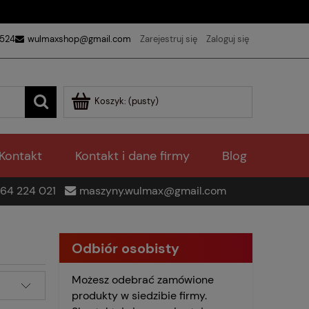
 524
wulmaxshop@gmail.com
Zarejestruj się
Zaloguj się
Koszyk:
(pusty)
Kontakt
Kontakt i dane firmy
Blog
64 224 021
maszyny.wulmax@gmail.com
Odbiór osobisty
Możesz odebrać zamówione
produkty w siedzibie firmy.