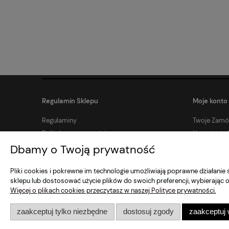
Regulamin Sklepu
Moje konto
Regulaminy
Twoje Zamó
Polityka prywatności
Ustawienia 
Zwroty i reklamacje
Dbamy o Twoją prywatność
Pliki cookies i pokrewne im technologie umożliwiają poprawne działani
sklepu lub dostosować użycie plików do swoich preferencji, wybierając o
Więcej o plikach cookies przeczytasz w naszej Polityce prywatności.
zaakceptuj tylko niezbędne
dostosuj zgody
zaakceptuj 