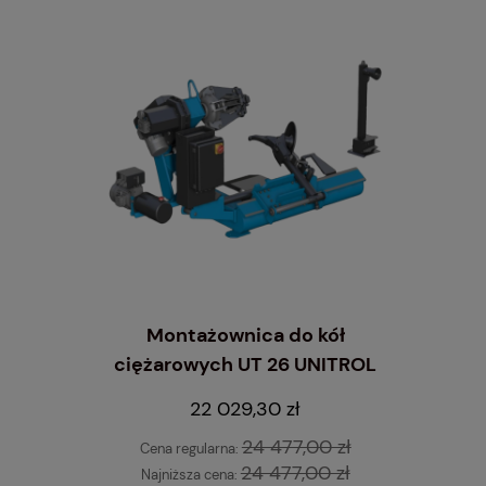
Montażownica do kół
ciężarowych UT 26 UNITROL
wyrzynarka
Inflator
 STANDARD
10 L
22 029,30 zł
24 477,00 zł
Cena regularna:
24 477,00 zł
Najniższa cena: