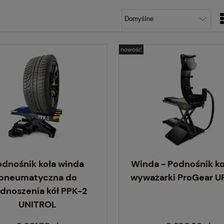
nowość
odnośnik koła winda
Winda - Podnośnik ko
pneumatyczna do
wyważarki ProGear 
dnoszenia kół PPK-2
UNITROL