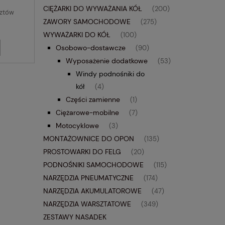
CIĘŻARKI DO WYWAŻANIA KÓŁ
(200)
sztów
ZAWORY SAMOCHODOWE
(275)
WYWAŻARKI DO KÓŁ
(100)
Osobowo-dostawcze
(90)
Wyposażenie dodatkowe
(53)
Windy podnośniki do
kół
(4)
Części zamienne
(1)
Ciężarowe-mobilne
(7)
Motocyklowe
(3)
MONTAŻOWNICE DO OPON
(135)
PROSTOWARKI DO FELG
(20)
PODNOŚNIKI SAMOCHODOWE
(115)
NARZĘDZIA PNEUMATYCZNE
(174)
NARZĘDZIA AKUMULATOROWE
(47)
NARZĘDZIA WARSZTATOWE
(349)
ZESTAWY NASADEK