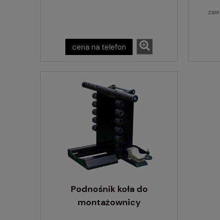
zaw
cena na telefon
Podnośnik koła do
montażownicy