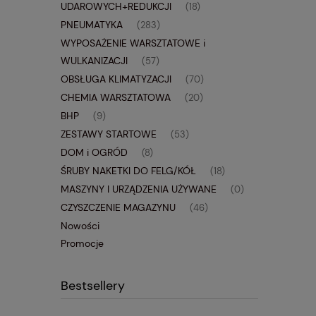
UDAROWYCH+REDUKCJI
(18)
PNEUMATYKA
(283)
WYPOSAŻENIE WARSZTATOWE i
WULKANIZACJI
(57)
OBSŁUGA KLIMATYZACJI
(70)
CHEMIA WARSZTATOWA
(20)
BHP
(9)
ZESTAWY STARTOWE
(53)
DOM i OGRÓD
(8)
ŚRUBY NAKETKI DO FELG/KÓŁ
(18)
MASZYNY I URZĄDZENIA UŻYWANE
(0)
CZYSZCZENIE MAGAZYNU
(46)
Nowości
Promocje
Bestsellery