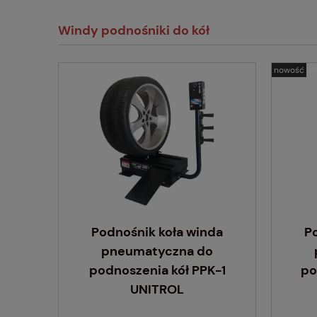
Windy podnośniki do kół
nowość
Podnośnik koła winda
P
pneumatyczna do
podnoszenia kół PPK-1
po
UNITROL