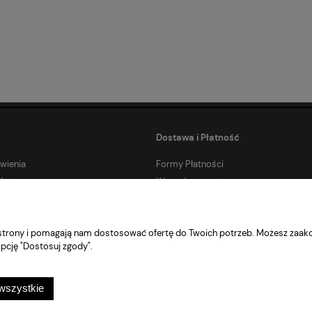
Dostawa i Płatność
wienia
Formy Płatności
Konta
Wygodne zwroty
Płatości Ratalne
Czas i koszty dostawy
e strony i pomagają nam dostosować ofertę do Twoich potrzeb. Możesz zaakc
Sklep internetowy Shoper.pl
pcję "Dostosuj zgody".
wszystkie