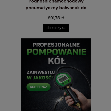
hodowy
Podnośnik samochodowy
Końcówk
nek do 8
pneumatyczny bałwanek do
8
4,5-Ton
891,75 zł
do koszyka