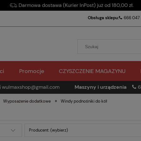
Darmowa dostawa (Kurier InPost) już od 180,00 zł.
Obsługa sklepu:
666 047
ci
Promocje
CZYSZCZENIE MAGAZYNU
wulmaxshop@gmail.com
Maszyny i urządzenia
6
»
Wyposażenie dodatkowe
Windy podnośniki do kół
Producent: (wybierz)