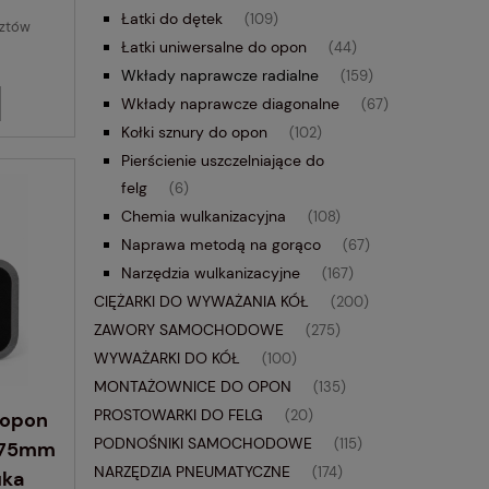
Łatki do dętek
(109)
sztów
Łatki uniwersalne do opon
(44)
Wkłady naprawcze radialne
(159)
Wkłady naprawcze diagonalne
(67)
Kołki sznury do opon
(102)
Pierścienie uszczelniające do
felg
(6)
Chemia wulkanizacyjna
(108)
Naprawa metodą na gorąco
(67)
Narzędzia wulkanizacyjne
(167)
CIĘŻARKI DO WYWAŻANIA KÓŁ
(200)
ZAWORY SAMOCHODOWE
(275)
WYWAŻARKI DO KÓŁ
(100)
MONTAŻOWNICE DO OPON
(135)
PROSTOWARKI DO FELG
 opon
(20)
PODNOŚNIKI SAMOCHODOWE
(115)
0x75mm
NARZĘDZIA PNEUMATYCZNE
(174)
uka