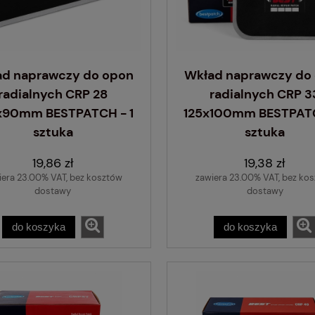
Zawór bezdętkowy 
ad naprawczy do opon
Wkład naprawczy do
ciężarowych V3.12.
radialnych CRP 28
radialnych CRP 3
11,18 zł
x90mm BESTPATCH - 1
125x100mm BESTPATC
sztuka
sztuka
do koszyka
19,86 zł
19,38 zł
iera 23.00% VAT, bez kosztów
zawiera 23.00% VAT, bez ko
dostawy
dostawy
do koszyka
do koszyka