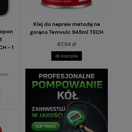
do kół
Klej do napraw metodą na
Klucz d
 opon
1/L 14
gorąco Temvulc 945ml TECH
3
67,54 zł
H - 1
do koszyka
pow
sztów