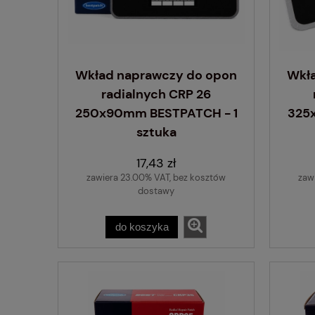
Wkład naprawczy do opon
Wkł
radialnych CRP 26
250x90mm BESTPATCH - 1
325
sztuka
17,43 zł
zawiera 23.00% VAT, bez kosztów
zaw
dostawy
do koszyka