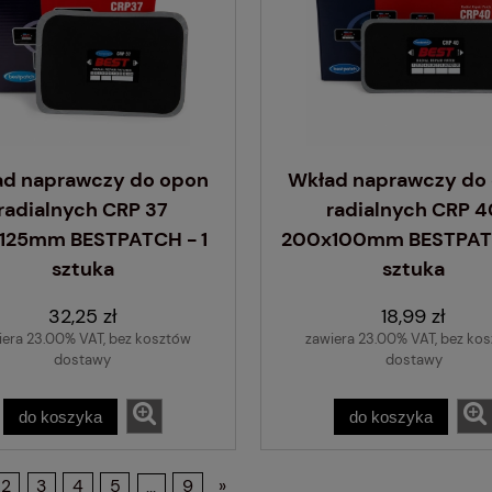
ad naprawczy do opon
Wkład naprawczy do
radialnych CRP 37
radialnych CRP 4
x125mm BESTPATCH - 1
200x100mm BESTPATC
sztuka
sztuka
32,25 zł
18,99 zł
iera 23.00% VAT, bez kosztów
zawiera 23.00% VAT, bez ko
dostawy
dostawy
do koszyka
do koszyka
2
3
4
5
...
9
»