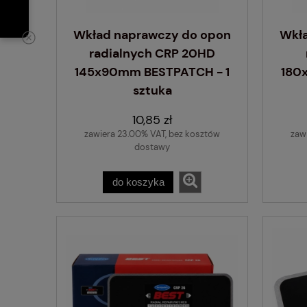
Wkład naprawczy do opon
Wkł
radialnych CRP 20HD
145x90mm BESTPATCH - 1
180
sztuka
10,85 zł
zawiera 23.00% VAT, bez kosztów
zaw
dostawy
do koszyka