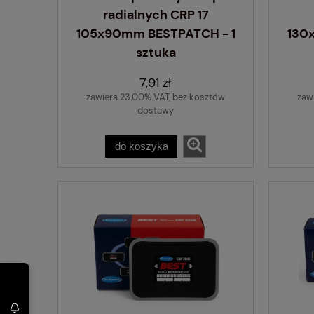
radialnych CRP 17
105x90mm BESTPATCH - 1
130
sztuka
7,91 zł
zawiera 23.00% VAT, bez kosztów
zaw
dostawy
do koszyka