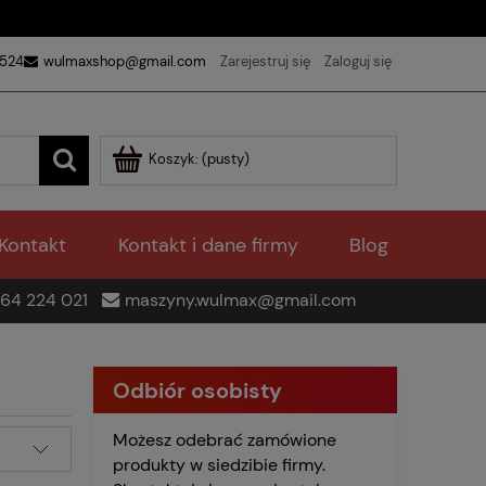
 524
wulmaxshop@gmail.com
Zarejestruj się
Zaloguj się
Koszyk:
(pusty)
Kontakt
Kontakt i dane firmy
Blog
64 224 021
maszyny.wulmax@gmail.com
Odbiór osobisty
Możesz odebrać zamówione
produkty w siedzibie firmy.