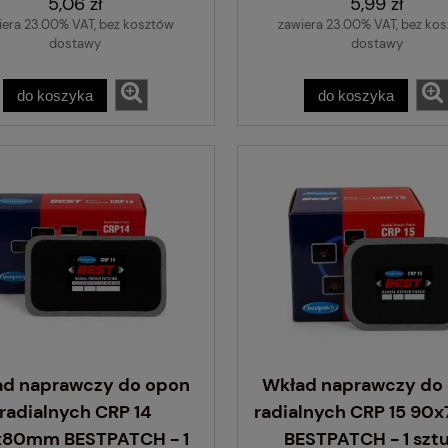
5,06 zł
5,99 zł
iera 23.00% VAT, bez kosztów
zawiera 23.00% VAT, bez ko
dostawy
dostawy
do koszyka
do koszyka
ad naprawczy do opon
Wkład naprawczy do
radialnych CRP 14
radialnych CRP 15 9
x80mm BESTPATCH - 1
BESTPATCH - 1 szt