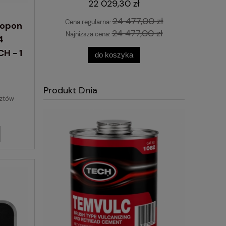
22 029,30 zł
24 477,00 zł
Cena regularna:
 opon
24 477,00 zł
Najniższa cena:
4
H - 1
do koszyka
Produkt Dnia
sztów