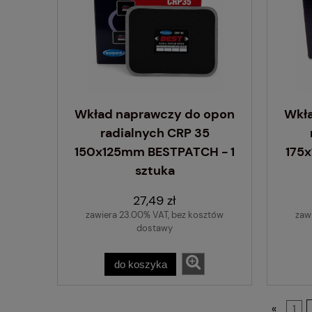
Wkład naprawczy do opon
Wkł
radialnych CRP 35
150x125mm BESTPATCH - 1
175
sztuka
27,49 zł
zawiera 23.00% VAT, bez kosztów
zaw
dostawy
do koszyka
«
1