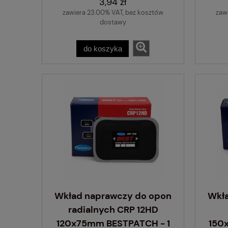
3,94 zł
zawiera 23.00% VAT, bez kosztów
zaw
dostawy
do koszyka
Wkład naprawczy do opon
Wkł
radialnych CRP 12HD
120x75mm BESTPATCH - 1
150