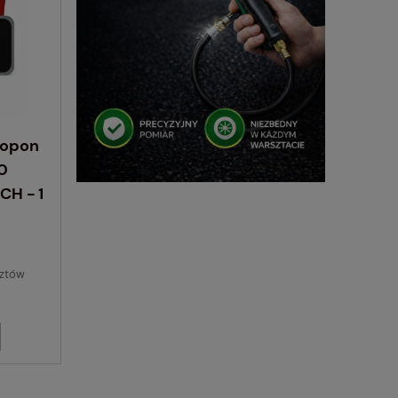
 opon
0
H - 1
sztów