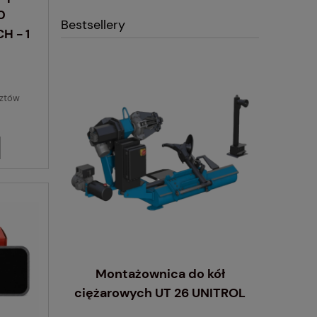
0
Bestsellery
H - 1
sztów
Montażownica do kół
ciężarowych UT 26 UNITROL
wyrzynarka
Inflator
 STANDARD
10 L