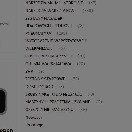
NARZĘDZIA AKUMULATOROWE
(47)
NARZĘDZIA WARSZTATOWE
(349)
ZESTAWY NASADEK
sztów
UDAROWYCH+REDUKCJI
(18)
PNEUMATYKA
(283)
WYPOSAŻENIE WARSZTATOWE i
WULKANIZACJI
(57)
OBSŁUGA KLIMATYZACJI
(70)
CHEMIA WARSZTATOWA
(20)
BHP
(9)
ZESTAWY STARTOWE
(53)
DOM i OGRÓD
(8)
ŚRUBY NAKETKI DO FELG/KÓŁ
(18)
MASZYNY I URZĄDZENIA UŻYWANE
(0)
CZYSZCZENIE MAGAZYNU
(46)
Nowości
Promocje
 opon