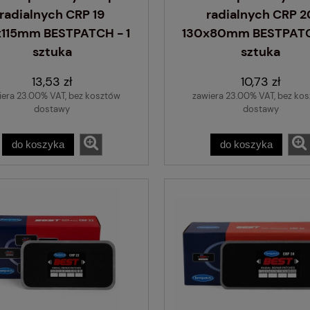
radialnych CRP 19
radialnych CRP 2
x115mm BESTPATCH - 1
130x80mm BESTPATC
sztuka
sztuka
13,53 zł
10,73 zł
iera 23.00% VAT, bez kosztów
zawiera 23.00% VAT, bez ko
dostawy
dostawy
do koszyka
do koszyka
Nacinarka do opon - 
bieżnika - PSO PS-15