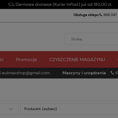
Darmowa dostawa (Kurier InPost) już od 180,00 zł.
Obsługa sklepu:
666 047
ci
Promocje
CZYSZCZENIE MAGAZYNU
wulmaxshop@gmail.com
Maszyny i urządzenia
6
Producent: (wybierz)