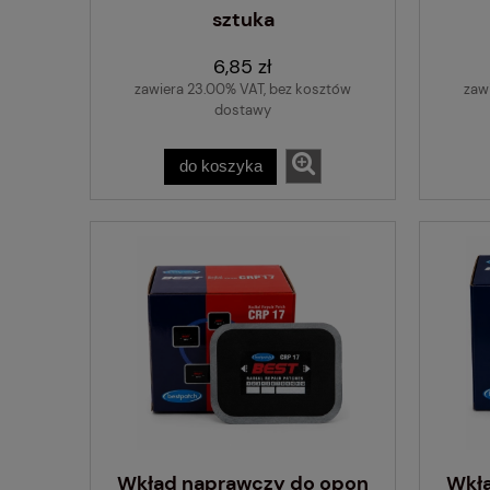
sztuka
6,85 zł
zawiera 23.00% VAT, bez kosztów
zaw
dostawy
do koszyka
Wkład naprawczy do opon
Wkł