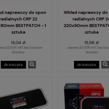
370 W
1 382,86 zł
ad naprawczy do opon
Wkład naprawczy do
radialnych CRP 22
radialnych CRP 2
do koszyka
x80mm BESTPATCH - 1
220x90mm BESTPATC
sztuka
sztuka
13,04 zł
15,56 zł
iera 23.00% VAT, bez kosztów
zawiera 23.00% VAT, bez ko
dostawy
dostawy
do koszyka
do koszyka