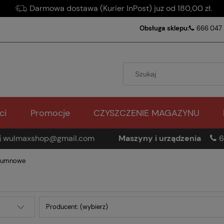
Darmowa dostawa (Kurier InPost) już od 180,00 zł.
Obsługa sklepu:
666 047
ci
Promocje
CZYSZCZENIE MAGAZYNU
wulmaxshop@gmail.com
Maszyny i urządzenia
6
olumnowe
Producent: (wybierz)