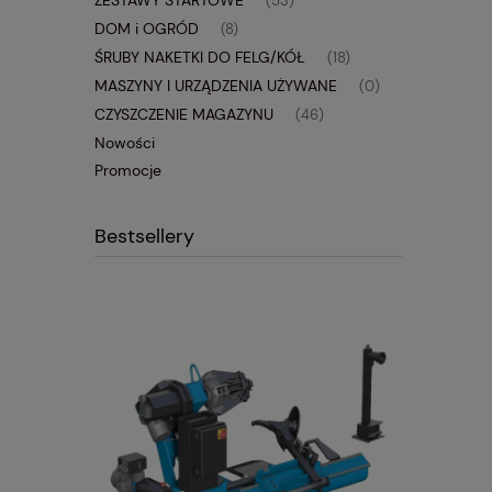
ZESTAWY STARTOWE
(53)
DOM i OGRÓD
(8)
ŚRUBY NAKETKI DO FELG/KÓŁ
(18)
MASZYNY I URZĄDZENIA UŻYWANE
(0)
CZYSZCZENIE MAGAZYNU
(46)
Nowości
Promocje
Bestsellery