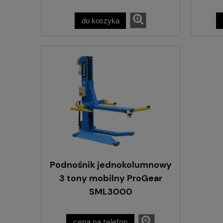
do koszyka
Podnośnik jednokolumnowy
3 tony mobilny ProGear
SML3000
cena na telefon