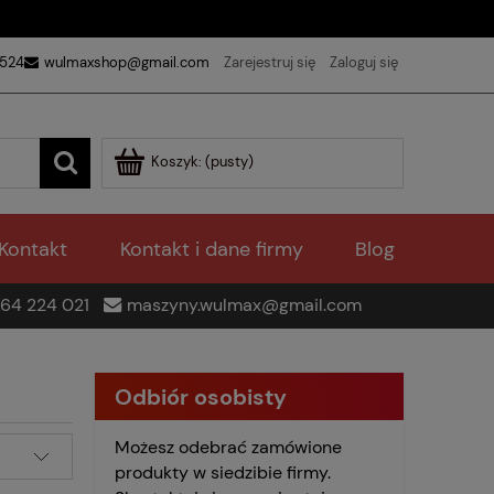
 524
wulmaxshop@gmail.com
Zarejestruj się
Zaloguj się
Koszyk:
(pusty)
Kontakt
Kontakt i dane firmy
Blog
64 224 021
maszyny.wulmax@gmail.com
Odbiór osobisty
Możesz odebrać zamówione
produkty w siedzibie firmy.