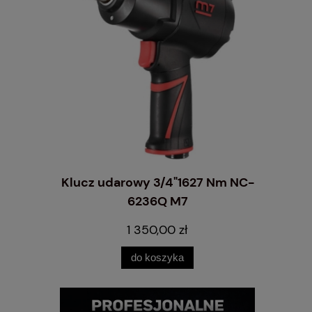
do felg
Klucz udarowy 3/4"1627 Nm NC-
Nacinark
0 szt.
6236Q M7
bieżnika
1 350,00 zł
do koszyka