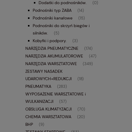
Dodatki do podnośników.
(0)
Podnośniki typ ŻABA
(14)
Podnośniki kanałowe
(15)
Podnośniki do skrzyń biegów i
silników.
(5)
Kobyłki i podpory.
(3)
NARZĘDZIA PNEUMATYCZNE
(174)
NARZĘDZIA AKUMULATOROWE
(47)
NARZĘDZIA WARSZTATOWE
(349)
ZESTAWY NASADEK
UDAROWYCH+REDUKCJI
(18)
PNEUMATYKA
(283)
WYPOSAŻENIE WARSZTATOWE i
WULKANIZACJI
(57)
OBSŁUGA KLIMATYZACJI
(70)
CHEMIA WARSZTATOWA
(20)
BHP
(9)