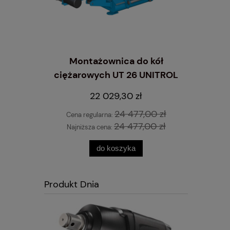
Montażownica do kół
ciężarowych UT 26 UNITROL
wyrzynarka
Inflator
 STANDARD
10 L
22 029,30 zł
24 477,00 zł
Cena regularna:
24 477,00 zł
Najniższa cena:
do koszyka
Produkt Dnia