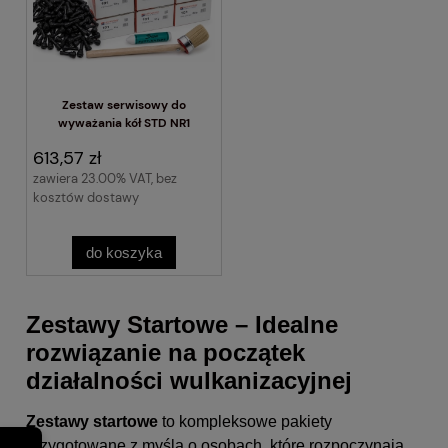
Zestaw serwisowy do
wyważania kół STD NR1
613,57 zł
zawiera 23.00% VAT, bez
kosztów dostawy
do koszyka
Zestawy Startowe – Idealne
rozwiązanie na początek
działalności wulkanizacyjnej
Zestawy startowe
to kompleksowe pakiety
przygotowane z myślą o osobach, które rozpoczynają