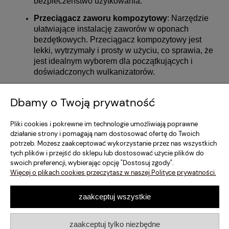
bezpieczeństwo użytkowania.
Przeciągacz zaworu kompozytowy
: Narzędzie
ułatwiające instalację zaworów w oponach
bezdętkowych. Przeciągacz kompozytowy jest
lekki, wytrzymały i prosty w użyciu, co sprawia, że
jest idealnym wyborem dla początkujących i
doświadczonych wulkanizatorów.
Regulamin Sklepu
Dbamy o Twoją prywatność
Moje konto
Pliki cookies i pokrewne im technologie umożliwiają poprawne
działanie strony i pomagają nam dostosować ofertę do Twoich
potrzeb. Możesz zaakceptować wykorzystanie przez nas wszystkich
Dostawa i Płatność
tych plików i przejść do sklepu lub dostosować użycie plików do
swoich preferencji, wybierając opcję "Dostosuj zgody".
Szybki Kontakt
Więcej o plikach cookies przeczytasz w naszej Polityce prywatności.
zaakceptuj wszystkie
pokaż pełną wersję strony
Sklep internetowy Shoper.pl
zaakceptuj tylko niezbędne