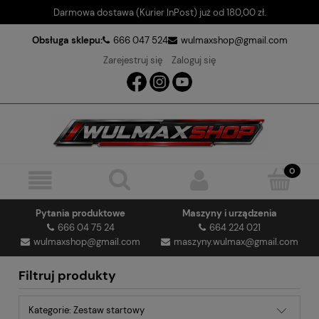
Darmowa dostawa (Kurier InPost) już od 180,00 zł.
Obsługa sklepu:
666 047 524
wulmaxshop@gmail.com
Zarejestruj się
Zaloguj się
Pytania produktowe
Maszyny i urządzenia
666 04 75 24
664 224 021
wulmaxshop@gmail.com
maszyny.wulmax@gmail.com
Filtruj produkty
Kategorie: Zestaw startowy