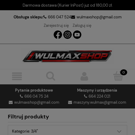
Darmowa dostawa (Kurier InPost) już od 180,00 zł.
Obsługa sklepu:
666 047 524
wulmaxshop@gmail.com
Zarejestruj się
Zaloguj się
Pytania produktowe
Maszyny i urządzenia
666 04 75 24
664 224 021
wulmaxshop@gmail.com
maszyny.wulmax@gmail.com
Filtruj produkty
Kategorie: 3/4"