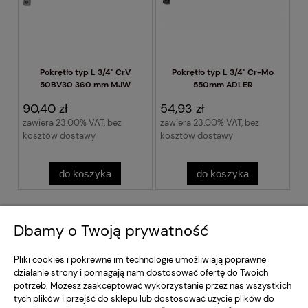
Pokrętło typ L 3/4" CrV
Pokrętło typ L 3/4" Cr-Mo
50BV30 360 mm MJW
550mm ADLER
90,40 zł
54,93 zł
zawiera 23.00% VAT, bez
zawiera 23.00% VAT, bez
kosztów dostawy
kosztów dostawy
do koszyka
do koszyka
Regulamin Sklepu
Dbamy o Twoją prywatność
Moje konto
Pliki cookies i pokrewne im technologie umożliwiają poprawne
działanie strony i pomagają nam dostosować ofertę do Twoich
potrzeb. Możesz zaakceptować wykorzystanie przez nas wszystkich
Dostawa i Płatność
tych plików i przejść do sklepu lub dostosować użycie plików do