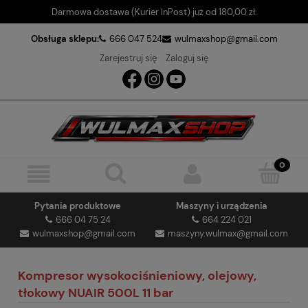
Darmowa dostawa (Kurier InPost) już od 180,00 zł.
Obsługa sklepu:
666 047 524
wulmaxshop@gmail.com
Zarejestruj się
Zaloguj się
Pytania produktowe
Maszyny i urządzenia
666 04 75 24
664 224 021
wulmaxshop@gmail.com
maszyny.wulmax@gmail.com
Kompresor wysokociśnieniowy, olejowy,
tłokowy NUAIR 500L 11 bar