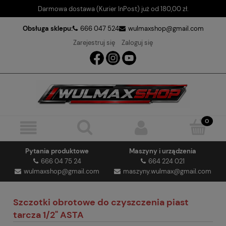
Darmowa dostawa (Kurier InPost) już od 180,00 zł.
Obsługa sklepu:
666 047 524
wulmaxshop@gmail.com
Zarejestruj się
Zaloguj się
Pytania produktowe
Maszyny i urządzenia
666 04 75 24
664 224 021
wulmaxshop@gmail.com
maszyny.wulmax@gmail.com
Szczotki obrotowe do czyszczenia piast
tarcza 1/2" ASTA