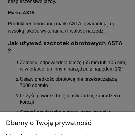
bezpieczeństwo jazdy.
Marka ASTA
Produkt renomowanej marki ASTA, gwarantującej
wysoką jakość wykonania i trwałość narzędzi.
Jak używać szczotek obrotowych ASTA
?
Zamocuj odpowiednią tarczę (65 mm lub 105 mm)
w wiertarce lub innym narzędziu z napędem 1/2"
Ustaw prędkość obrotową nie przekraczającą
7000 obr/min
Oczyść powierzchnię piasty z rdzy, zabrudzeń i
korozji
Oczyść powierzchnię tarczy hamulcowej w
miejscu styku z piastą
Dbamy o Twoją prywatność
Po oczyszczeniu zmontuj elementy zgodnie ze