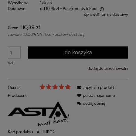
Wysyłka w:
1 dzień
Dostawa:
od 10,95 zł
- Paczkomaty InPost
sprawdź formy dostawy
Cena nie zawiera ewentualnych kosztów płatności
110,39 zł
Cena:
zawiera 23.00% VAT, bez kosztów dostawy
do koszyka
szt.
dodaj do przechowalni
Ocena:
zapytaj o produkt
Producent:
poleć znajomemu
dodaj opinię
Kod produktu:
A-HUBC2