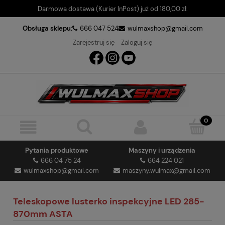
Darmowa dostawa (Kurier InPost) już od 180,00 zł.
Obsługa sklepu:
666 047 524
wulmaxshop@gmail.com
Zarejestruj się
Zaloguj się
Pytania produktowe
Maszyny i urządzenia
666 04 75 24
664 224 021
wulmaxshop@gmail.com
maszyny.wulmax@gmail.com
Teleskopowe lusterko inspekcyjne LED 285-
870mm ASTA