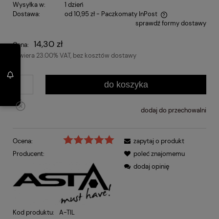
Wysyłka w:
1 dzień
Dostawa:
od 10,95 zł
- Paczkomaty InPost
sprawdź formy dostawy
Cena nie zawiera ewentualnych kosztów płatności
14,30 zł
Cena:
zawiera 23.00% VAT, bez kosztów dostawy
do koszyka
szt.
dodaj do przechowalni
Ocena:
zapytaj o produkt
Producent:
poleć znajomemu
dodaj opinię
Kod produktu:
A-TIL