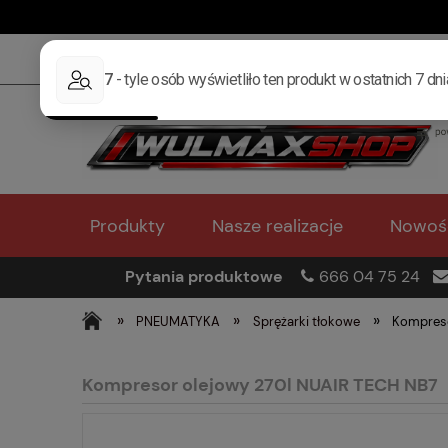
Produkty
Nasze realizacje
Nowoś
Pytania produktowe
666 04 75 24
»
»
»
PNEUMATYKA
Sprężarki tłokowe
Kompreso
Kompresor olejowy 270l NUAIR TECH NB7