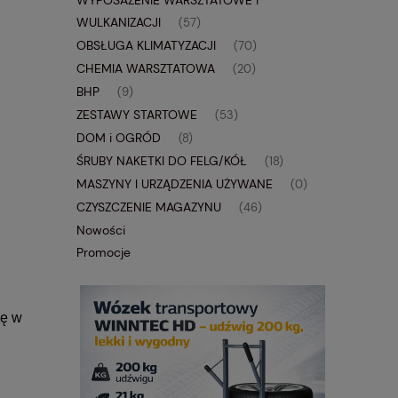
WYPOSAŻENIE WARSZTATOWE i
WULKANIZACJI
(57)
OBSŁUGA KLIMATYZACJI
(70)
CHEMIA WARSZTATOWA
(20)
BHP
(9)
ZESTAWY STARTOWE
(53)
DOM i OGRÓD
(8)
ŚRUBY NAKETKI DO FELG/KÓŁ
(18)
MASZYNY I URZĄDZENIA UŻYWANE
(0)
CZYSZCZENIE MAGAZYNU
(46)
Nowości
Promocje
ię w