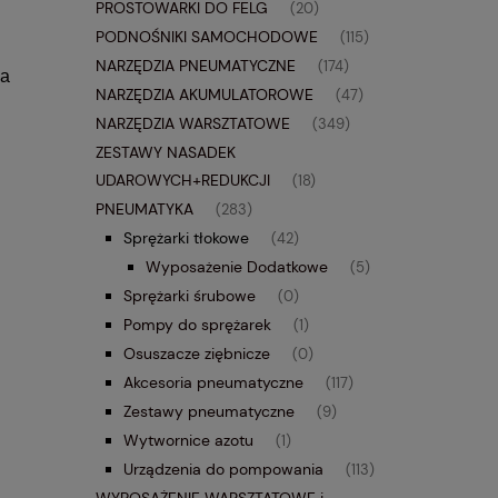
PROSTOWARKI DO FELG
(20)
PODNOŚNIKI SAMOCHODOWE
(115)
NARZĘDZIA PNEUMATYCZNE
(174)
ia
NARZĘDZIA AKUMULATOROWE
(47)
NARZĘDZIA WARSZTATOWE
(349)
ZESTAWY NASADEK
UDAROWYCH+REDUKCJI
(18)
PNEUMATYKA
(283)
Sprężarki tłokowe
(42)
Wyposażenie Dodatkowe
(5)
Sprężarki śrubowe
(0)
Pompy do sprężarek
(1)
Osuszacze ziębnicze
(0)
Akcesoria pneumatyczne
(117)
Zestawy pneumatyczne
(9)
Wytwornice azotu
(1)
Urządzenia do pompowania
(113)