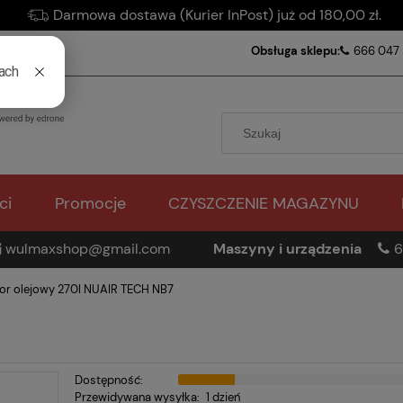
Darmowa dostawa (Kurier InPost) już od 180,00 zł.
Obsługa sklepu:
666 047
ci
Promocje
CZYSZCZENIE MAGAZYNU
wulmaxshop@gmail.com
Maszyny i urządzenia
6
r olejowy 270l NUAIR TECH NB7
Dostępność:
Przewidywana wysyłka:
1 dzień