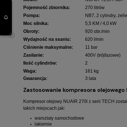
Pojemność zbiornika:
270 litrów
Pompa:
NB7, 2 cylindry, żel
Moc silnika:
5,5 KM / 4,0 kW
Obroty:
920 obr./min
Wydajność na ssaniu:
620 l/min
Ciśnienie maksymalne:
11 bar
Zasilanie:
400V (trójfazowe)
Ilość cylindrów:
2
Waga:
161 kg
Gwarancja:
3 lata
Zastosowanie kompresora olejowego 
Kompresor olejowy NUAIR 270l z serii TECH został
takich miejscach jak:
warsztaty samochodowe
lakiernie