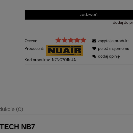
zadzwoń
dodaj do p
Ocena:
zapytaj o produkt
Producent:
poleć znajomemu
dodaj opinię
Kod produktu:
N7NC701NUA
dukcie (0)
R TECH NB7