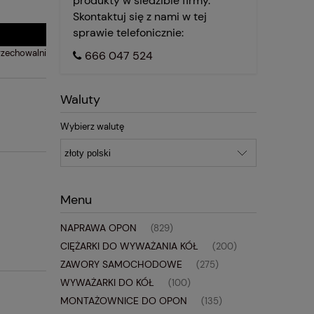
produkty w siedzibie firmy.
Skontaktuj się z nami w tej
sprawie telefonicznie:
rzechowalni
666 047 524
Waluty
Wybierz walutę
Menu
NAPRAWA OPON
(829)
CIĘŻARKI DO WYWAŻANIA KÓŁ
(200)
ZAWORY SAMOCHODOWE
(275)
WYWAŻARKI DO KÓŁ
(100)
MONTAŻOWNICE DO OPON
(135)