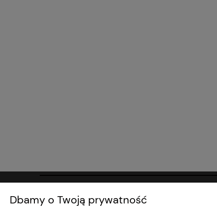
Regulamin Sklepu
Moje konto
Dbamy o Twoją prywatność
Regulaminy
Twoje Zamó