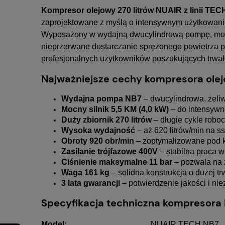
Kompresor olejowy 270 litrów NUAIR z linii TE
zaprojektowane z myślą o intensywnym użytkowan
Wyposażony w wydajną dwucylindrową pompę, mocny 
nieprzerwane dostarczanie sprężonego powietrza pr
profesjonalnych użytkowników poszukujących trwało
Najważniejsze cechy kompresora ole
Wydajna pompa NB7
– dwucylindrowa, żeli
Mocny silnik 5,5 KM (4,0 kW)
– do intensywn
Duży zbiornik 270 litrów
– długie cykle robo
Wysoka wydajność
– aż 620 litrów/min na s
Obroty 920 obr/min
– zoptymalizowane pod ką
Zasilanie trójfazowe 400V
– stabilna praca 
Ciśnienie maksymalne 11 bar
– pozwala na 
Waga 161 kg
– solidna konstrukcja o dużej tr
3 lata gwarancji
– potwierdzenie jakości i ni
Specyfikacja techniczna kompresora
Model:
NUAIR TECH NB7