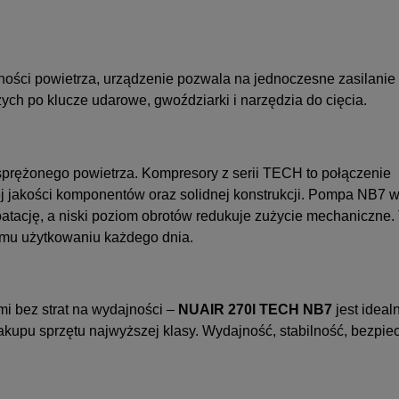
jności powietrza, urządzenie pozwala na jednoczesne zasilanie
ych po klucze udarowe, gwoździarki i narzędzia do cięcia.
 sprężonego powietrza. Kompresory z serii TECH to połączenie
j jakości komponentów oraz solidnej konstrukcji. Pompa NB7
oatację, a niski poziom obrotów redukuje zużycie mechaniczne.
emu użytkowaniu każdego dnia.
mi bez strat na wydajności –
NUAIR 270l TECH NB7
jest idea
akupu sprzętu najwyższej klasy. Wydajność, stabilność, bezpi