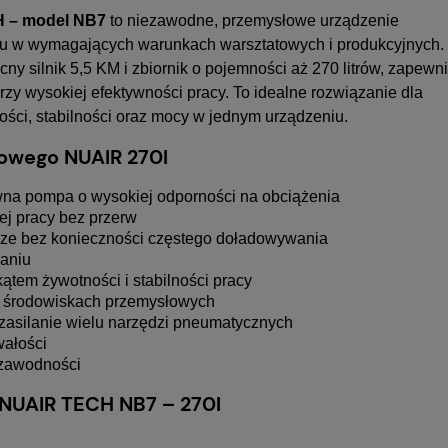
CH – model NB7
to niezawodne, przemysłowe urządzenie
iu w wymagających warunkach warsztatowych i produkcyjnych.
silnik 5,5 KM i zbiornik o pojemności aż 270 litrów, zapewn
zy wysokiej efektywności pracy. To idealne rozwiązanie dla
ści, stabilności oraz mocy w jednym urządzeniu.
jowego NUAIR 270l
wna pompa o wysokiej odporności na obciążenia
ej pracy bez przerw
cze bez konieczności częstego doładowywania
saniu
tem żywotności i stabilności pracy
w środowiskach przemysłowych
zasilanie wielu narzędzi pneumatycznych
wałości
ezawodności
 NUAIR TECH NB7 – 270l