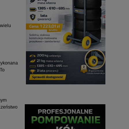
 wielu
 wykonana
 To
lnym
eczeństwo