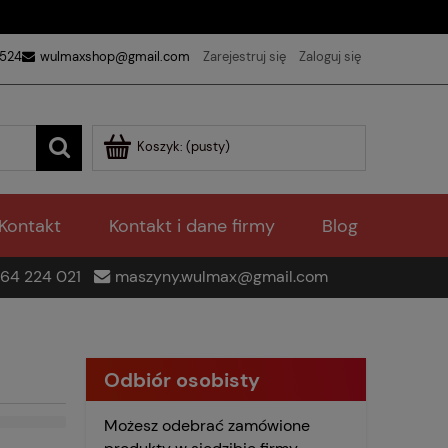
 524
wulmaxshop@gmail.com
Zarejestruj się
Zaloguj się
Koszyk:
(pusty)
Kontakt
Kontakt i dane firmy
Blog
64 224 021
maszyny.wulmax@gmail.com
Odbiór osobisty
Możesz odebrać zamówione