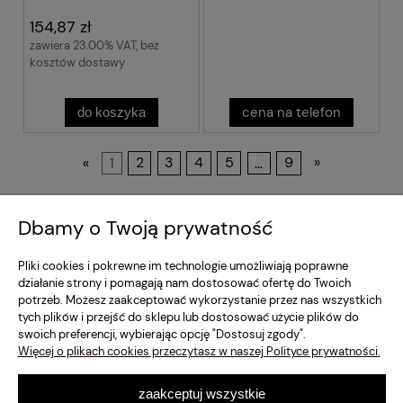
154,87 zł
zawiera 23.00% VAT, bez
kosztów dostawy
cena na telefon
do koszyka
«
1
2
3
4
5
...
9
»
Regulamin Sklepu
Dbamy o Twoją prywatność
Moje konto
Pliki cookies i pokrewne im technologie umożliwiają poprawne
działanie strony i pomagają nam dostosować ofertę do Twoich
potrzeb. Możesz zaakceptować wykorzystanie przez nas wszystkich
Dostawa i Płatność
tych plików i przejść do sklepu lub dostosować użycie plików do
swoich preferencji, wybierając opcję "Dostosuj zgody".
Szybki Kontakt
Więcej o plikach cookies przeczytasz w naszej Polityce prywatności.
zaakceptuj wszystkie
pokaż pełną wersję strony