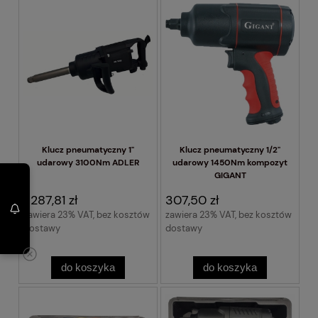
Klucz pneumatyczny 1"
Klucz pneumatyczny 1/2"
udarowy 3100Nm ADLER
udarowy 1450Nm kompozyt
GIGANT
1 287,81 zł
307,50 zł
zawiera 23% VAT, bez kosztów
zawiera 23% VAT, bez kosztów
dostawy
dostawy
do koszyka
do koszyka