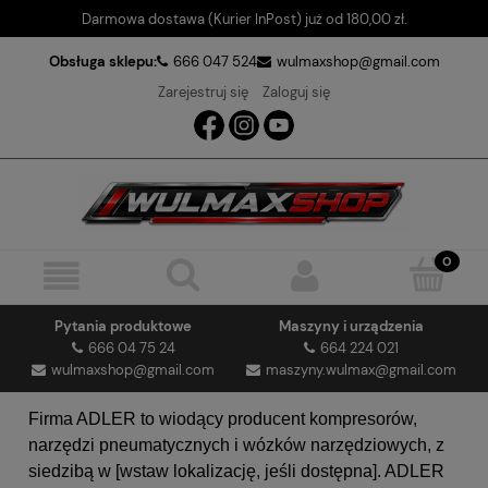
Darmowa dostawa (Kurier InPost) już od 180,00 zł.
Obsługa sklepu:
666 047 524
wulmaxshop@gmail.com
Zarejestruj się
Zaloguj się
Pytania produktowe
Maszyny i urządzenia
666 04 75 24
664 224 021
wulmaxshop@gmail.com
maszyny.wulmax@gmail.com
Firma ADLER to wiodący producent kompresorów,
narzędzi pneumatycznych i wózków narzędziowych, z
siedzibą w [wstaw lokalizację, jeśli dostępna]. ADLER