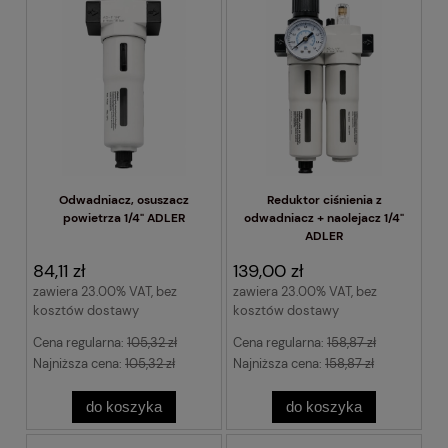
Odwadniacz, osuszacz
Reduktor ciśnienia z
powietrza 1/4" ADLER
odwadniacz + naolejacz 1/4"
ADLER
84,11 zł
139,00 zł
zawiera 23.00% VAT, bez
zawiera 23.00% VAT, bez
kosztów dostawy
kosztów dostawy
Cena regularna:
105,32 zł
Cena regularna:
158,87 zł
Najniższa cena:
105,32 zł
Najniższa cena:
158,87 zł
do koszyka
do koszyka