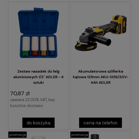
Zestaw nasadek do felg
Akumulatorowa szlifierka
aluminiowych 1/2" ADLER - 4
kątowa 125mm AKU-125S/20V-
sztuki
4Ah ADLER
70,87 zł
zawiera 23.00% VAT, bez
kosztów dostawy
cena na telefon
do koszyka
promocja
promocja