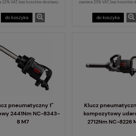
a 23% VAT, bez kosztów dostawy
zawiera 23% VAT, bez kosztów 
do koszyka
do koszyka
Miska magnetyczna 
ASTA
15,31 zł
do koszyka
ucz pneumatyczny 1''
Klucz pneumatyczn
owy 2441Nm NC-8343-
kompozytowy udar
8 M7
2712Nm NC-8226 