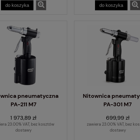
do koszyka
do koszyka
ownica pneumatyczna
Nitownica pneumaty
PA-211 M7
PA-301 M7
1 973,89 zł
699,99 zł
iera 23.00% VAT, bez kosztów
zawiera 23.00% VAT, bez ko
dostawy
dostawy
Nacinarka do opon - 