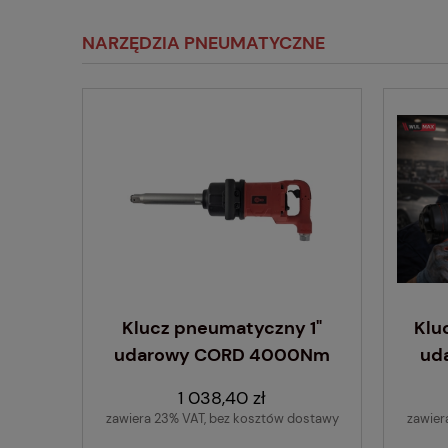
NARZĘDZIA PNEUMATYCZNE
Klucz pneumatyczny 1"
Klu
udarowy CORD 4000Nm
ud
1 038,40 zł
zawiera 23% VAT, bez kosztów dostawy
zawier