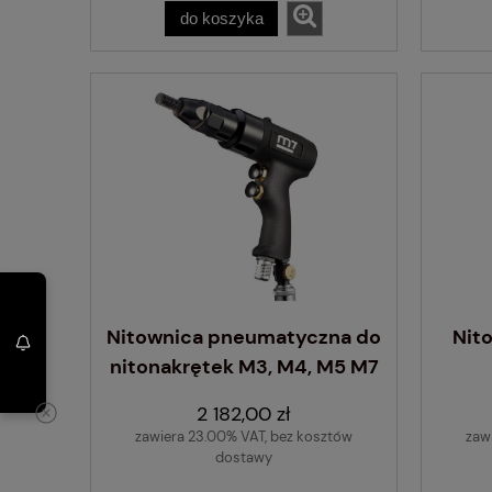
do koszyka
Nitownica pneumatyczna do
Nit
nitonakrętek M3, M4, M5 M7
2 182,00 zł
zawiera 23.00% VAT, bez kosztów
zaw
dostawy