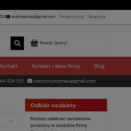
 524
wulmaxshop@gmail.com
Zarejestruj się
Zaloguj się
Koszyk:
(pusty)
Kontakt
Kontakt i dane firmy
Blog
64 224 021
maszyny.wulmax@gmail.com
Odbiór osobisty
Możesz odebrać zamówione
produkty w siedzibie firmy.