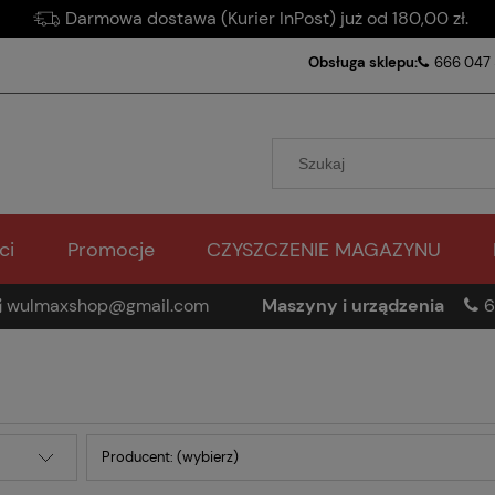
Darmowa dostawa (Kurier InPost) już od 180,00 zł.
Obsługa sklepu:
666 047
ci
Promocje
CZYSZCZENIE MAGAZYNU
wulmaxshop@gmail.com
Maszyny i urządzenia
6
Producent: (wybierz)