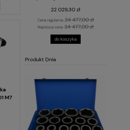
 STANDARD
10 L
22 029,30 zł
24 477,00 zł
Cena regularna:
24 477,00 zł
Najniższa cena:
do koszyka
Produkt Dnia
rka
01 M7