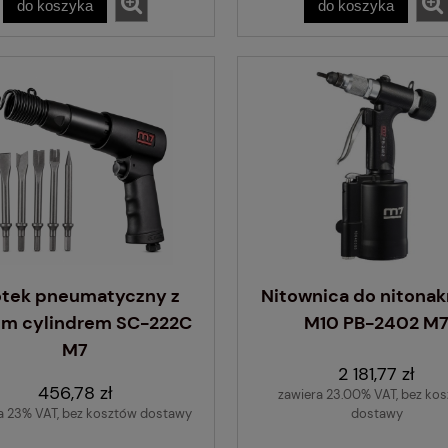
do koszyka
do koszyka
otek pneumatyczny z
Nitownica do nitonak
im cylindrem SC-222C
M10 PB-2402 M
M7
2 181,77 zł
456,78 zł
zawiera 23.00% VAT, bez ko
a 23% VAT, bez kosztów dostawy
dostawy