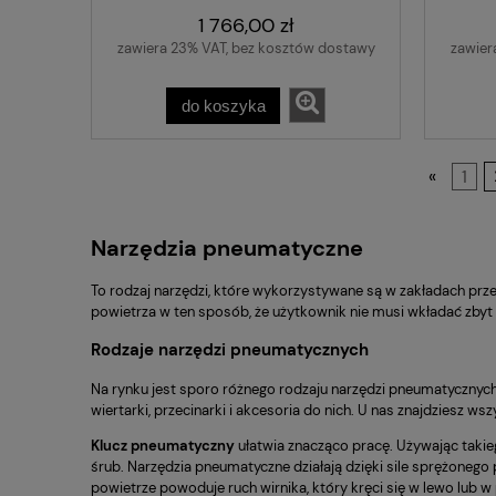
1 766,00 zł
zawiera 23% VAT, bez kosztów dostawy
zawier
do koszyka
«
1
Narzędzia pneumatyczne
To rodzaj narzędzi, które wykorzystywane są w zakładach pr
powietrza w ten sposób, że użytkownik nie musi wkładać zbyt 
Rodzaje narzędzi pneumatycznych
Na rynku jest sporo różnego rodzaju narzędzi pneumatycznych.
wiertarki, przecinarki i akcesoria do nich. U nas znajdziesz ws
Klucz pneumatyczny
ułatwia znacząco pracę. Używając takieg
śrub. Narzędzia pneumatyczne działają dzięki sile sprężonego 
powietrze powoduje ruch wirnika, który kręci się w lewo lub w