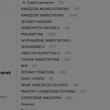
Części zamienne
(9)
NARZĘDZIA AKUMULATOROWE
(47)
NARZĘDZIA WARSZTATOWE
(349)
ZESTAWY NASADEK
UDAROWYCH+REDUKCJI
(18)
PNEUMATYKA
(283)
WYPOSAŻENIE WARSZTATOWE i
WULKANIZACJI
(57)
OBSŁUGA KLIMATYZACJI
(70)
CHEMIA WARSZTATOWA
(20)
BHP
(9)
rętek
ZESTAWY STARTOWE
(53)
7
DOM i OGRÓD
(8)
ŚRUBY NAKETKI DO FELG/KÓŁ
(18)
MASZYNY I URZĄDZENIA UŻYWANE
(0)
sztów
CZYSZCZENIE MAGAZYNU
(46)
Nowości