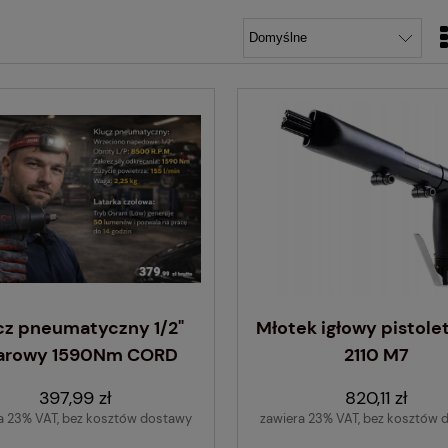
cz pneumatyczny 1/2"
Młotek igłowy pistole
arowy 1590Nm CORD
2110 M7
397,99 zł
820,11 zł
a 23% VAT, bez kosztów dostawy
zawiera 23% VAT, bez kosztów 