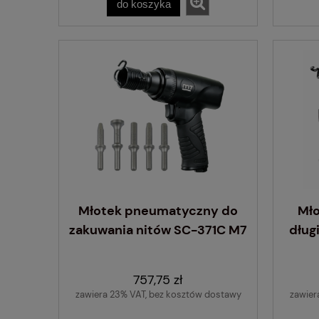
do koszyka
Młotek pneumatyczny do
Mł
zakuwania nitów SC-371C M7
dług
757,75 zł
zawiera 23% VAT, bez kosztów dostawy
zawier