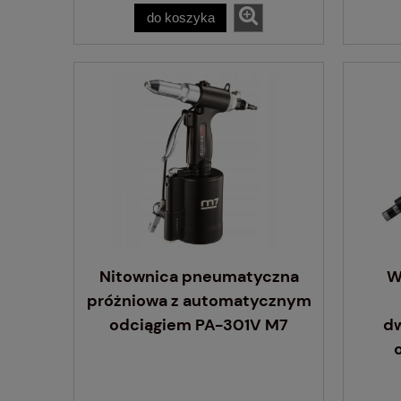
do koszyka
Nitownica pneumatyczna
W
próżniowa z automatycznym
odciągiem PA-301V M7
d