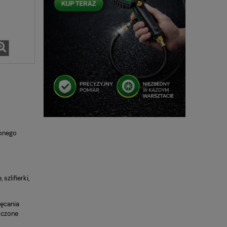
żonego
zlifierki,
ręcania
łoczone