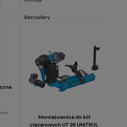
Promocje
Bestsellery
czna
sztów
Montażownica do kół
ciężarowych UT 26 UNITROL
wyrzynarka
Inflator