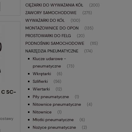
CIĘŻARKI DO WYWAŻANIA KÓŁ
(200)
ZAWORY SAMOCHODOWE
(275)
WYWAŻARKI DO KÓŁ
(100)
MONTAŻOWNICE DO OPON
(135)
PROSTOWARKI DO FELG
(20)
PODNOŚNIKI SAMOCHODOWE
(115)
NARZĘDZIA PNEUMATYCZNE
(174)
Klucze udarowe -
pneumatyczne
(73)
Wkrętarki
(6)
Szlifierki
(56)
Wiertarki
(12)
 C SC-
Piły pneumatyczne
(1)
Nitownice pneumatyczne
(4)
Nitownice
(1)
dostawy
Młotki pneumatyczne
(6)
Nożyce pneumatyczne
(2)