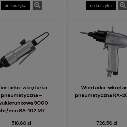
bieżnika - PSO PS-15
do koszyka
do koszyka
370 W
1 382,86 zł
do koszyka
iertarko-wkrętarka
Wiertarko-wkręta
pneumatyczna -
pneumatyczna RA-2
wukierunkowa 9000
obr/min RA-102 M7
518,68 zł
726,56 zł