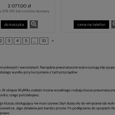
2 077,00 zł
a 23% VAT, bez kosztów dostawy
cena na telefon
do koszyka
2
3
4
5
...
10
»
zemysłowych i warsztatach. Narzędzia pneumatyczne wykorzystują siłę sprę
dużego wysiłku przy korzystaniu z tych przyrządów.
 W sklepie WulMAx znaleźć można wszelkiego rodzaju klucze pneumatyczne, s
zystko, czego potrzebujesz.
o klucza, obsługujący nie musi używać zbyt dużej siły do wkręcania lub wyk
powietrza. Jego działanie jest bardzo proste. Po podłączeniu do sprężarki t
 prawo.