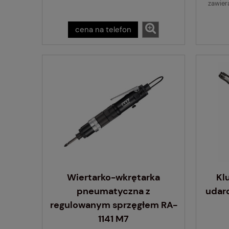
zawier
cena na telefon
Wiertarko-wkrętarka
Kl
pneumatyczna z
udar
regulowanym sprzęgłem RA-
1141 M7