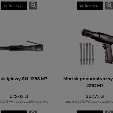
do koszyka
do koszyka
ek igłowy SN-1288 M7
Młotek pneumatyczny
221C M7
622,63 zł
362,73 zł
a 23% VAT, bez kosztów dostawy
zawiera 23% VAT, bez kosztów 