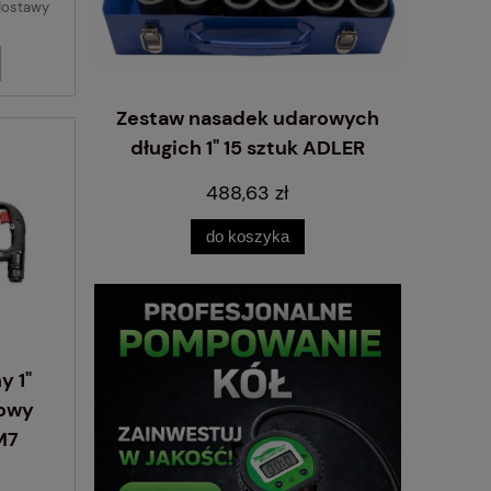
dostawy
głęboka
Zestaw nasadek udarowych
Klucz 
długich 1" 15 sztuk ADLER
5
488,63 zł
do koszyka
pow
y 1"
owy
M7