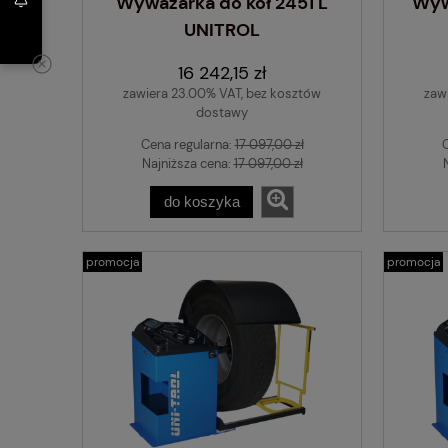
Wyważarka do kół 2451 L
Wyw
UNITROL
16 242,15 zł
zawiera 23.00% VAT, bez kosztów
zaw
dostawy
Cena regularna:
17 097,00 zł
Najniższa cena:
17 097,00 zł
do koszyka
promocja
promocja