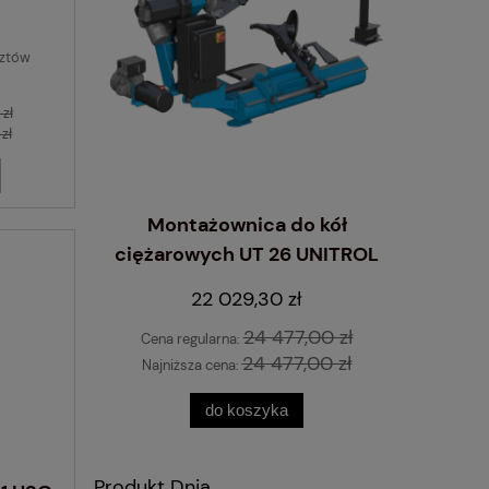
sztów
zł
zł
Montażownica do kół
ciężarowych UT 26 UNITROL
wyrzynarka
Inflator
 STANDARD
10 L
22 029,30 zł
24 477,00 zł
Cena regularna:
24 477,00 zł
Najniższa cena:
do koszyka
Produkt Dnia