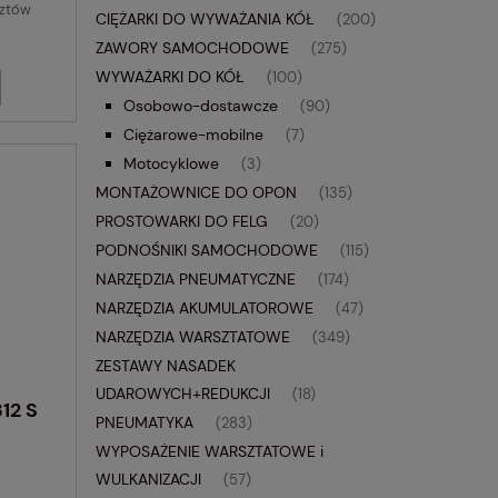
sztów
CIĘŻARKI DO WYWAŻANIA KÓŁ
(200)
ZAWORY SAMOCHODOWE
(275)
WYWAŻARKI DO KÓŁ
(100)
Osobowo-dostawcze
(90)
Ciężarowe-mobilne
(7)
Motocyklowe
(3)
MONTAŻOWNICE DO OPON
(135)
PROSTOWARKI DO FELG
(20)
PODNOŚNIKI SAMOCHODOWE
(115)
NARZĘDZIA PNEUMATYCZNE
(174)
NARZĘDZIA AKUMULATOROWE
(47)
NARZĘDZIA WARSZTATOWE
(349)
ZESTAWY NASADEK
UDAROWYCH+REDUKCJI
(18)
12 S
PNEUMATYKA
(283)
WYPOSAŻENIE WARSZTATOWE i
WULKANIZACJI
(57)