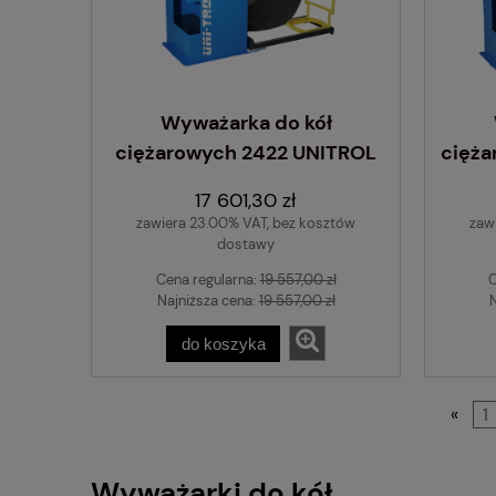
Wyważarka do kół
ciężarowych 2422 UNITROL
cięża
17 601,30 zł
zawiera 23.00% VAT, bez kosztów
zaw
dostawy
Cena regularna:
19 557,00 zł
C
Najniższa cena:
19 557,00 zł
N
do koszyka
«
1
Wyważarki do kół