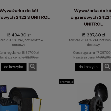
do koszyka
Wyważarka do kół
Wyważarka do kó
rowych 2422 S UNITROL
ciężarowych 2422
UNITROL
16 494,30 zł
15 387,30 zł
iera 23.00% VAT, bez kosztów
zawiera 23.00% VAT, bez ko
dostawy
dostawy
Cena regularna:
18 327,00 zł
Cena regularna:
17 097,00 
Najniższa cena:
18 327,00 zł
Najniższa cena:
17 097,00 
do koszyka
do koszyka
promocja