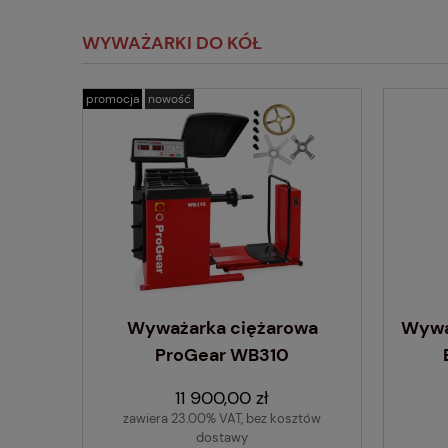
WYWAŻARKI DO KÓŁ
promocja
nowość
Wyważarka ciężarowa
Wyważ
ProGear WB310
11 900,00 zł
zawiera 23.00% VAT, bez kosztów
dostawy