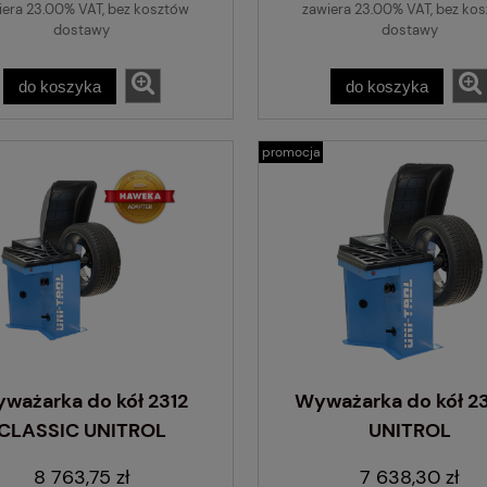
iera 23.00% VAT, bez kosztów
zawiera 23.00% VAT, bez ko
dostawy
dostawy
do koszyka
do koszyka
promocja
ważarka do kół 2312
Wyważarka do kół 23
CLASSIC UNITROL
UNITROL
8 763,75 zł
7 638,30 zł