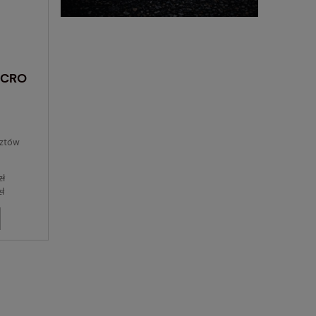
ICRO
sztów
zł
zł