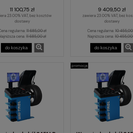
11 100,75 zł
9 409,50 zł
iera 23.00% VAT, bez kosztów
zawiera 23.00% VAT, bez ko
dostawy
dostawy
Cena regularna:
11 685,00 zł
Cena regularna:
10 455,00 
Najniższa cena:
11 685,00 zł
Najniższa cena:
10 455,00 
do koszyka
do koszyka
promocja
Nacinarka do opon - 
bieżnika - PSO PS-15
370 W
1 382,86 zł
do koszyka