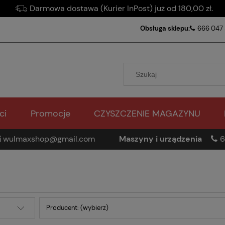
Darmowa dostawa (Kurier InPost) już od 180,00 zł.
Obsługa sklepu:
666 047
ci
Promocje
CZYSZCZENIE MAGAZYNU
wulmaxshop@gmail.com
Maszyny i urządzenia
6
Producent: (wybierz)