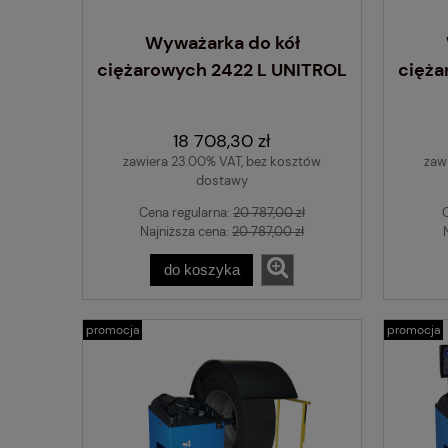
Wyważarka do kół
ciężarowych 2422 L UNITROL
cięża
18 708,30 zł
zawiera 23.00% VAT, bez kosztów
zaw
dostawy
Cena regularna:
20 787,00 zł
Najniższa cena:
20 787,00 zł
do koszyka
promocja
promocja