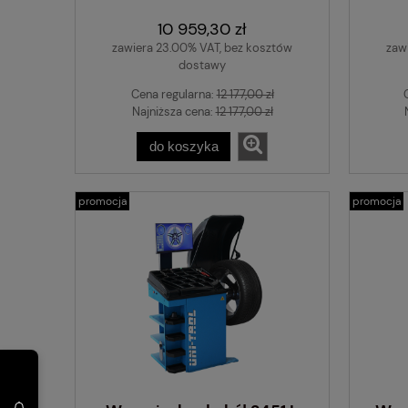
10 959,30 zł
zawiera 23.00% VAT, bez kosztów
zaw
dostawy
Cena regularna:
12 177,00 zł
Najniższa cena:
12 177,00 zł
do koszyka
promocja
promocja