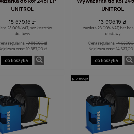
ażarka do kół 2451 LP
Wyważarka do kół 24
UNITROL
UNITROL
18 579,15 zł
13 905,15 zł
iera 23.00% VAT, bez kosztów
zawiera 23.00% VAT, bez ko
dostawy
dostawy
Cena regularna:
19 557,00 zł
Cena regularna:
14 637,00 
Najniższa cena:
19 557,00 zł
Najniższa cena:
14 637,00 
do koszyka
do koszyka
promocja
Ciężarki nabijane 
ciężarowych Pb 250
HOFMANN - 10 s
89,40 zł