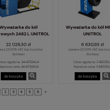
Wyważarka do kół
Wyważarka do kół M
rowych 2462 L UNITROL
UNITROL
22 029,30 zł
6 630,93 zł
iera 23.00% VAT, bez kosztów
zawiera 23.00% VAT, bez ko
dostawy
dostawy
ena regularna:
24 477,00 zł
Cena regularna:
7 367,70 
ajniższa cena:
24 477,00 zł
Najniższa cena:
7 367,70 
do koszyka
do koszyka
2
3
4
5
6
»