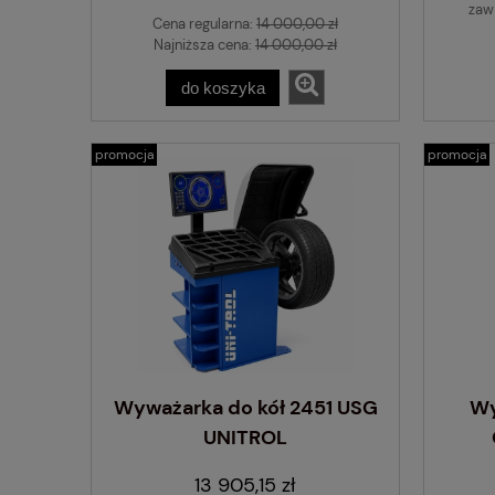
zaw
Cena regularna:
14 000,00 zł
Najniższa cena:
14 000,00 zł
do koszyka
promocja
promocja
Wyważarka do kół 2451 USG
Wy
UNITROL
13 905,15 zł