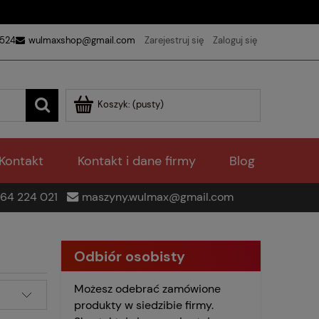
 524
wulmaxshop@gmail.com
Zarejestruj się
Zaloguj się
Koszyk:
(pusty)
Kontakt
Kontakt i dane firmy
Blog
64 224 021
maszyny.wulmax@gmail.com
Odbiór osobisty
Możesz odebrać zamówione
produkty w siedzibie firmy.