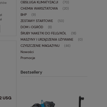
OBSŁUGA KLIMATYZACJI
(70)
sztów
CHEMIA WARSZTATOWA
(20)
BHP
zł
(9)
zł
ZESTAWY STARTOWE
(53)
DOM i OGRÓD
(8)
ŚRUBY NAKETKI DO FELG/KÓŁ
(18)
MASZYNY I URZĄDZENIA UŻYWANE
(0)
CZYSZCZENIE MAGAZYNU
(46)
Nowości
Promocje
Bestsellery
12 USG