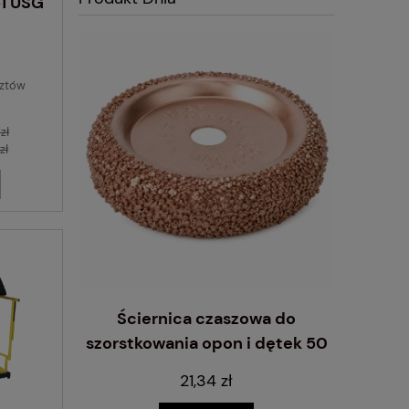
51 USG
sztów
zł
zł
do felg
Ściernica czaszowa do
Ciężar
g TYP530
szorstkowania opon i dętek 50
s
ztuk
mm
21,34 zł