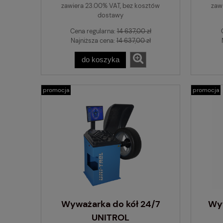
zawiera 23.00% VAT, bez kosztów
zaw
dostawy
Cena regularna:
14 637,00 zł
Najniższa cena:
14 637,00 zł
do koszyka
promocja
promocja
Wyważarka do kół 24/7
Wyw
UNITROL