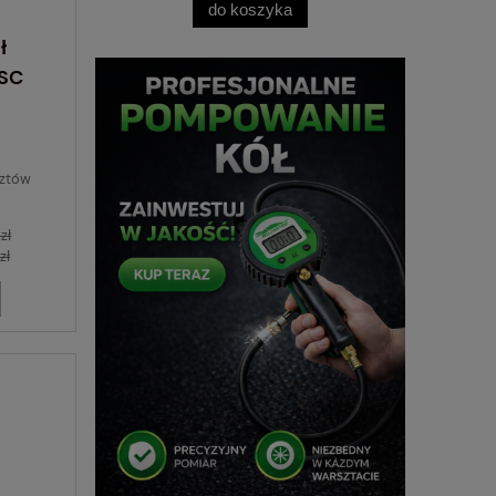
do koszyka
ł
 SC
sztów
zł
zł